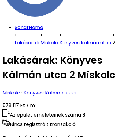
SonarHome
Lakásárak
Miskolc
Könyves Kálmán utca
2
Lakásárak:
Könyves
Kálmán utca 2 Miskolc
Miskolc
·
Könyves Kálmán utca
578 117 Ft / m²
Az épület emeleteinek száma
3
Nincs regisztrált tranzakció