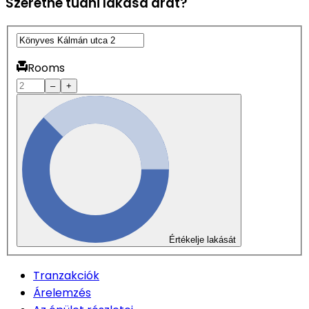
Szeretné tudni lakása árát?
Rooms
–
+
Értékelje lakását
Tranzakciók
Árelemzés