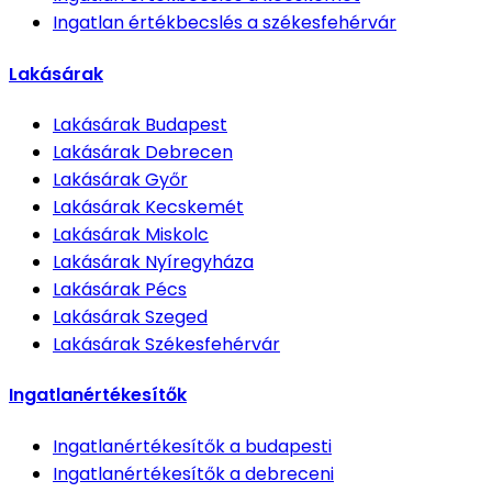
Ingatlan értékbecslés
a székesfehérvár
Lakásárak
Lakásárak
Budapest
Lakásárak
Debrecen
Lakásárak
Győr
Lakásárak
Kecskemét
Lakásárak
Miskolc
Lakásárak
Nyíregyháza
Lakásárak
Pécs
Lakásárak
Szeged
Lakásárak
Székesfehérvár
Ingatlanértékesítők
Ingatlanértékesítők
a budapesti
Ingatlanértékesítők
a debreceni