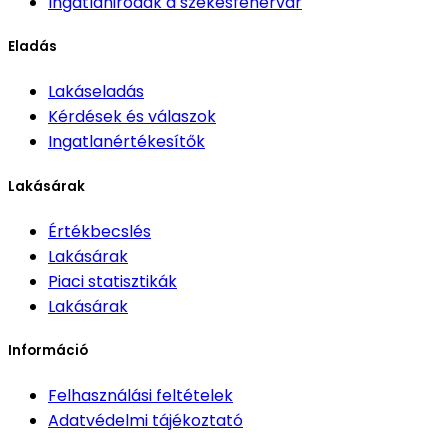
Ingatlanirodák
a székesfehérvár
Eladás
Lakáseladás
Kérdések és válaszok
Ingatlanértékesítők
Lakásárak
Értékbecslés
Lakásárak
Piaci statisztikák
Lakásárak
Információ
Felhasználási feltételek
Adatvédelmi tájékoztató