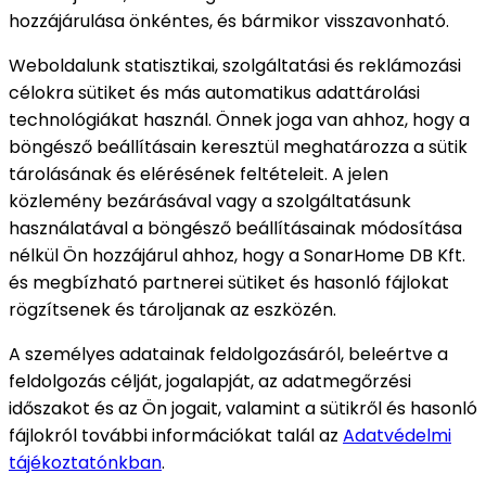
hozzájárulása önkéntes, és bármikor visszavonható.
Weboldalunk statisztikai, szolgáltatási és reklámozási
célokra sütiket és más automatikus adattárolási
technológiákat használ. Önnek joga van ahhoz, hogy a
böngésző beállításain keresztül meghatározza a sütik
tárolásának és elérésének feltételeit. A jelen
közlemény bezárásával vagy a szolgáltatásunk
használatával a böngésző beállításainak módosítása
nélkül Ön hozzájárul ahhoz, hogy a SonarHome DB Kft.
és megbízható partnerei sütiket és hasonló fájlokat
rögzítsenek és tároljanak az eszközén.
A személyes adatainak feldolgozásáról, beleértve a
feldolgozás célját, jogalapját, az adatmegőrzési
időszakot és az Ön jogait, valamint a sütikről és hasonló
fájlokról további információkat talál az
Adatvédelmi
tájékoztatónkban
.