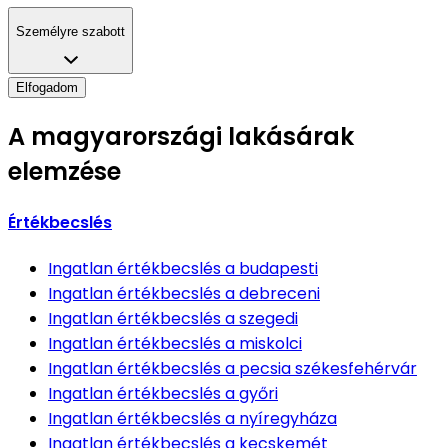
Személyre szabott
Elfogadom
A magyarországi lakásárak
elemzése
Értékbecslés
Ingatlan értékbecslés
a budapesti
Ingatlan értékbecslés
a debreceni
Ingatlan értékbecslés
a szegedi
Ingatlan értékbecslés
a miskolci
Ingatlan értékbecslés
a pecsia székesfehérvár
Ingatlan értékbecslés
a győri
Ingatlan értékbecslés
a nyíregyháza
Ingatlan értékbecslés
a kecskemét