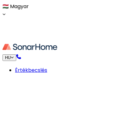
🇭🇺
Magyar
HU
Értékbecslés