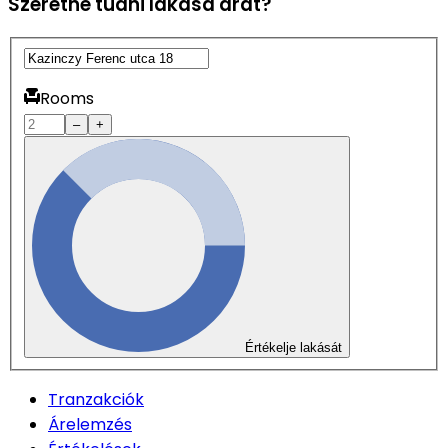
Szeretné tudni lakása árát?
Rooms
–
+
Értékelje lakását
Tranzakciók
Árelemzés