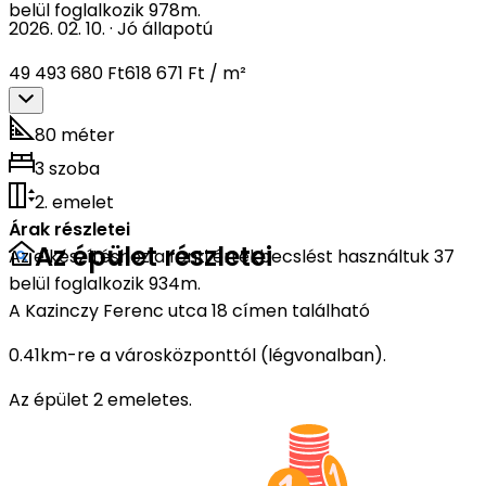
belül foglalkozik 978m.
2026. 02. 10.
·
Jó állapotú
49 493 680 Ft
618 671 Ft / m²
80 méter
3 szoba
2. emelet
Árak részletei
Az épület részletei
Az elkészítéshez a fenti értékbecslést használtuk 37
belül foglalkozik 934m.
A Kazinczy Ferenc utca 18 címen található
0.41km-re a városközponttól (légvonalban).
Az épület 2 emeletes.