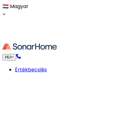
🇭🇺
Magyar
HU
Értékbecslés