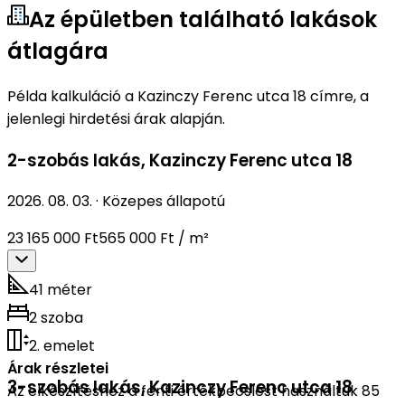
Az épületben található lakások
átlagára
Példa kalkuláció a Kazinczy Ferenc utca 18 címre, a
jelenlegi hirdetési árak alapján.
2-szobás lakás
,
Kazinczy Ferenc utca 18
2026. 08. 03.
·
Közepes állapotú
23 165 000 Ft
565 000 Ft / m²
41 méter
2 szoba
2. emelet
Árak részletei
3-szobás lakás
,
Kazinczy Ferenc utca 18
Az elkészítéshez a fenti értékbecslést használtuk 85