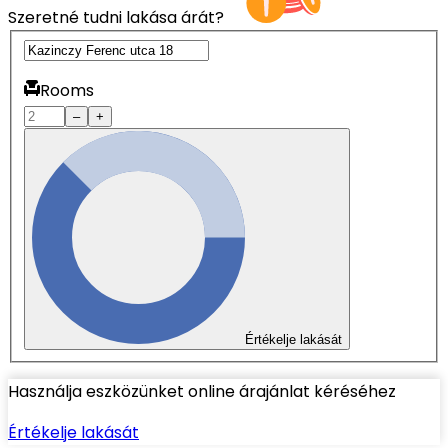
Szeretné tudni lakása árát?
Rooms
–
+
Értékelje lakását
Használja eszközünket online árajánlat kéréséhez
Értékelje lakását