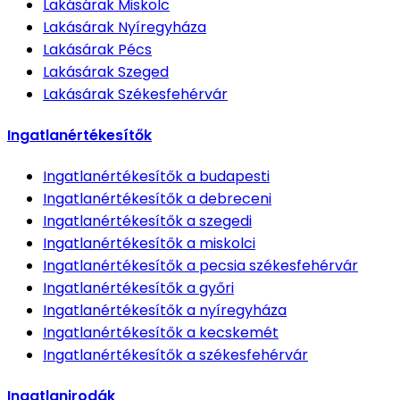
Lakásárak
Miskolc
Lakásárak
Nyíregyháza
Lakásárak
Pécs
Lakásárak
Szeged
Lakásárak
Székesfehérvár
Ingatlanértékesítők
Ingatlanértékesítők
a budapesti
Ingatlanértékesítők
a debreceni
Ingatlanértékesítők
a szegedi
Ingatlanértékesítők
a miskolci
Ingatlanértékesítők
a pecsia székesfehérvár
Ingatlanértékesítők
a győri
Ingatlanértékesítők
a nyíregyháza
Ingatlanértékesítők
a kecskemét
Ingatlanértékesítők
a székesfehérvár
Ingatlanirodák