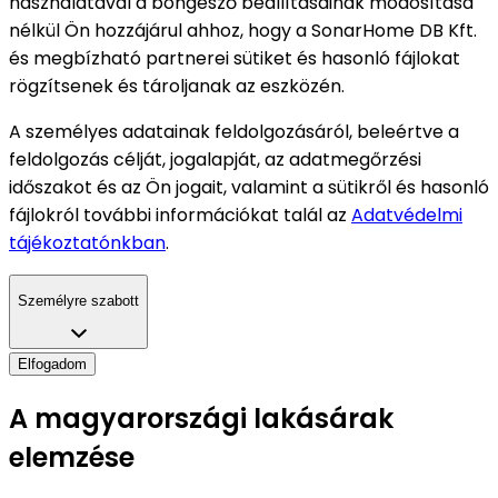
használatával a böngésző beállításainak módosítása
nélkül Ön hozzájárul ahhoz, hogy a SonarHome DB Kft.
és megbízható partnerei sütiket és hasonló fájlokat
rögzítsenek és tároljanak az eszközén.
A személyes adatainak feldolgozásáról, beleértve a
feldolgozás célját, jogalapját, az adatmegőrzési
időszakot és az Ön jogait, valamint a sütikről és hasonló
fájlokról további információkat talál az
Adatvédelmi
tájékoztatónkban
.
Személyre szabott
Elfogadom
A magyarországi lakásárak
elemzése