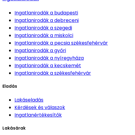
Ingatlanirodák
a budapesti
Ingatlanirodák
a debreceni
Ingatlanirodák
a szegedi
Ingatlanirodák
a miskolci
Ingatlanirodák
a pecsia székesfehérvár
Ingatlanirodák
a győri
Ingatlanirodák
a nyíregyháza
Ingatlanirodák
a kecskemét
Ingatlanirodák
a székesfehérvár
Eladás
Lakáseladás
Kérdések és válaszok
Ingatlanértékesítők
Lakásárak