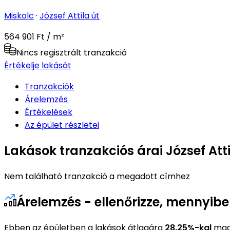
Miskolc
·
József Attila út
564 901 Ft / m²
Nincs regisztrált tranzakció
Értékelje lakását
Tranzakciók
Árelemzés
Értékelések
Az épület részletei
Lakások tranzakciós árai József Atti
Nem található tranzakció a megadott címhez
Árelemzés - ellenőrizze, mennyibe 
Ebben az épületben a lakások átlagára
28.25%-kal
maga