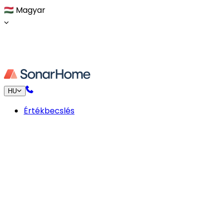
🇭🇺
Magyar
HU
Értékbecslés