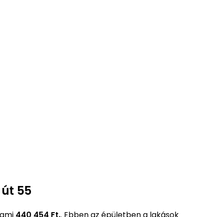
 út 55
 ami
440 454 Ft.
. Ebben az épületben a lakások