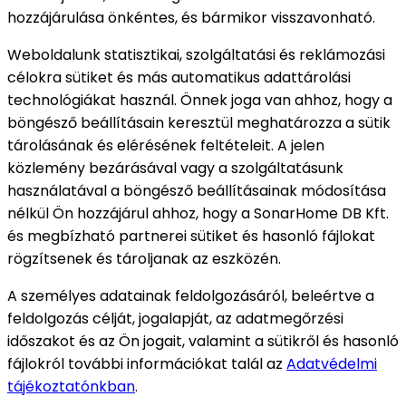
hozzájárulása önkéntes, és bármikor visszavonható.
Weboldalunk statisztikai, szolgáltatási és reklámozási
célokra sütiket és más automatikus adattárolási
technológiákat használ. Önnek joga van ahhoz, hogy a
böngésző beállításain keresztül meghatározza a sütik
tárolásának és elérésének feltételeit. A jelen
közlemény bezárásával vagy a szolgáltatásunk
használatával a böngésző beállításainak módosítása
nélkül Ön hozzájárul ahhoz, hogy a SonarHome DB Kft.
és megbízható partnerei sütiket és hasonló fájlokat
rögzítsenek és tároljanak az eszközén.
A személyes adatainak feldolgozásáról, beleértve a
feldolgozás célját, jogalapját, az adatmegőrzési
időszakot és az Ön jogait, valamint a sütikről és hasonló
fájlokról további információkat talál az
Adatvédelmi
tájékoztatónkban
.