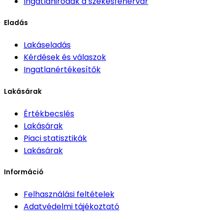
Ingatlanirodák
a székesfehérvár
Eladás
Lakáseladás
Kérdések és válaszok
Ingatlanértékesítők
Lakásárak
Értékbecslés
Lakásárak
Piaci statisztikák
Lakásárak
Információ
Felhasználási feltételek
Adatvédelmi tájékoztató