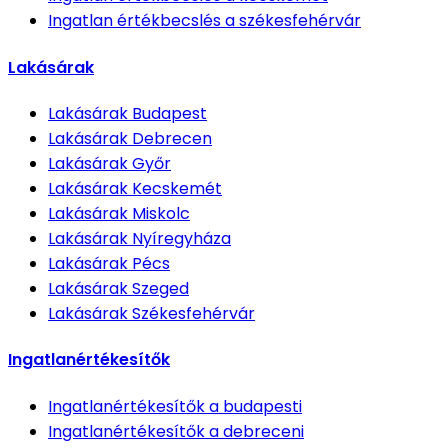
Ingatlan értékbecslés
a székesfehérvár
Lakásárak
Lakásárak
Budapest
Lakásárak
Debrecen
Lakásárak
Győr
Lakásárak
Kecskemét
Lakásárak
Miskolc
Lakásárak
Nyíregyháza
Lakásárak
Pécs
Lakásárak
Szeged
Lakásárak
Székesfehérvár
Ingatlanértékesítők
Ingatlanértékesítők
a budapesti
Ingatlanértékesítők
a debreceni