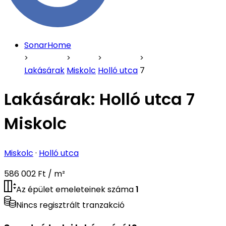
SonarHome
Lakásárak
Miskolc
Holló utca
7
Lakásárak:
Holló utca 7
Miskolc
Miskolc
·
Holló utca
586 002 Ft / m²
Az épület emeleteinek száma
1
Nincs regisztrált tranzakció