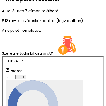
A Holló utca 7 címen található
8.13km-re a városközponttól (légvonalban).
Az épület 1 emeletes.
Szeretné tudni lakása árát?
Rooms
–
+