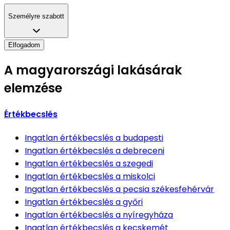
Személyre szabott
Elfogadom
A magyarországi lakásárak
elemzése
Értékbecslés
Ingatlan értékbecslés
a budapesti
Ingatlan értékbecslés
a debreceni
Ingatlan értékbecslés
a szegedi
Ingatlan értékbecslés
a miskolci
Ingatlan értékbecslés
a pecsia székesfehérvár
Ingatlan értékbecslés
a győri
Ingatlan értékbecslés
a nyíregyháza
Ingatlan értékbecslés
a kecskemét