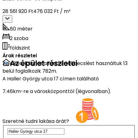
28 561 920 Ft
476 032 Ft / m²
60 méter
2 szoba
földszint
Árak részletei
Az épület részletei
Az elkészítéshez a fenti értékbecslést használtuk 13
belül foglalkozik 782m.
A Haller György utca 17 címen található
7.46km-re a városközponttól (légvonalban).
Szeretné tudni lakása árát?