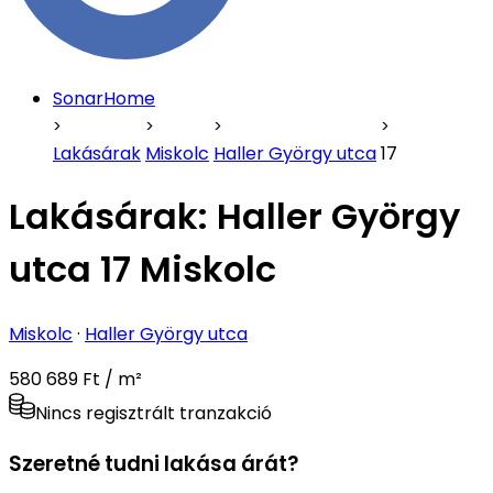
SonarHome
Lakásárak
Miskolc
Haller György utca
17
Lakásárak:
Haller György
utca 17 Miskolc
Miskolc
·
Haller György utca
580 689 Ft / m²
Nincs regisztrált tranzakció
Szeretné tudni lakása árát?