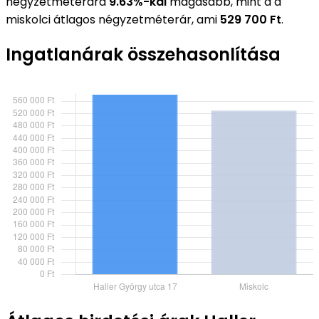
négyzetméterára
9.63%-kal
magasabb, mint a a
miskolci átlagos négyzetméterár, ami
529 700 Ft
.
Ingatlanárak összehasonlítása