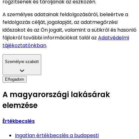
rögzítsenek és tároljanak az eszközén.
A személyes adatainak feldolgozásáról, beleértve a
feldolgozás célját, jogalapját, az adatmegőrzési
időszakot és az Ön jogait, valamint a sütikről és hasonló
fájlokról további információkat talál az
Adatvédelmi
tájékoztatónkban
.
Személyre szabott
Elfogadom
A magyarországi lakásárak
elemzése
Értékbecslés
Ingatlan értékbecslés
a budapesti