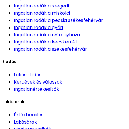
Ingatlanirodák
a szegedi
Ingatlanirodák
a miskolci
Ingatlanirodák
a pecsia székesfehérvár
Ingatlanirodák
a győri
Ingatlanirodák
a nyíregyháza
Ingatlanirodák
a kecskemét
Ingatlanirodák
a székesfehérvár
Eladás
Lakáseladás
Kérdések és válaszok
Ingatlanértékesítők
Lakásárak
Értékbecslés
Lakásárak