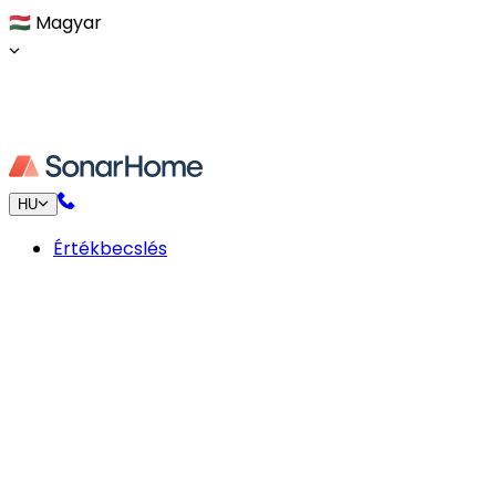
🇭🇺
Magyar
HU
Értékbecslés