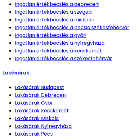
Ingatlan értékbecslés
a debreceni
Ingatlan értékbecslés
a szegedi
Ingatlan értékbecslés
a miskolci
Ingatlan értékbecslés
a pecsia székesfehérvár
Ingatlan értékbecslés
a győri
Ingatlan értékbecslés
a nyíregyháza
Ingatlan értékbecslés
a kecskemét
Ingatlan értékbecslés
a székesfehérvár
Lakásárak
Lakásárak
Budapest
Lakásárak
Debrecen
Lakásárak
Győr
Lakásárak
Kecskemét
Lakásárak
Miskolc
Lakásárak
Nyíregyháza
Lakásárak
Pécs