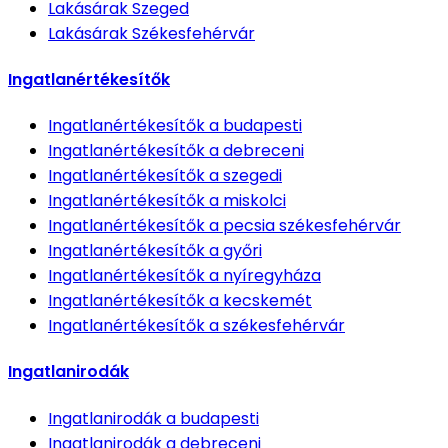
Lakásárak
Szeged
Lakásárak
Székesfehérvár
Ingatlanértékesítők
Ingatlanértékesítők
a budapesti
Ingatlanértékesítők
a debreceni
Ingatlanértékesítők
a szegedi
Ingatlanértékesítők
a miskolci
Ingatlanértékesítők
a pecsia székesfehérvár
Ingatlanértékesítők
a győri
Ingatlanértékesítők
a nyíregyháza
Ingatlanértékesítők
a kecskemét
Ingatlanértékesítők
a székesfehérvár
Ingatlanirodák
Ingatlanirodák
a budapesti
Ingatlanirodák
a debreceni