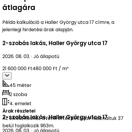
átlagára
Példa kalkuláció a Haller György utca 17 címre, a
jelenlegi hirdetési árak alapján.
2-szobás lakás
,
Haller György utca 17
2026. 08. 03.
·
Jó állapotú
21 600 000 Ft
480 000 Ft / m²
45 méter
2 szoba
4. emelet
Árak részletei
2-szobás lakás
,
Haller György utca 17
Az elkészítéshez a fenti értékbecslést használtuk 37
belül foglalkozik 963m.
2026. 08. 03.
·
Jó állapotú