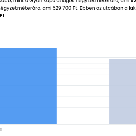
bb, mint a Győri kapu átlagos négyzetméterára, ami
52
 négyzetméterára, ami 529 700 Ft. Ebben az utcában a l
Ft
.