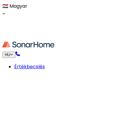
🇭🇺
Magyar
HU
Értékbecslés