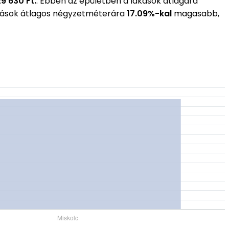
9 630 Ft.
. Ebben az épületben a lakások átlagára
akások átlagos négyzetméterára
17.09%-kal
magasabb,