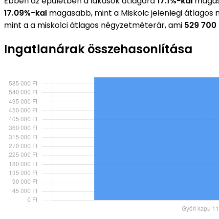
Ebben az épületben a lakások átlagára
17.1%-kal
magasa
17.09%-kal
magasabb, mint a Miskolc jelenlegi átlagos
mint a a miskolci átlagos négyzetméterár, ami
529 700 
Ingatlanárak összehasonlítása