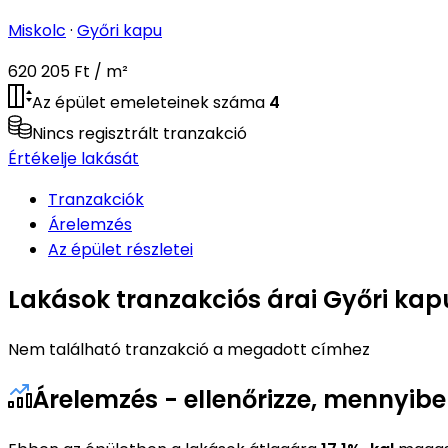
Miskolc
·
Győri kapu
620 205 Ft / m²
Az épület emeleteinek száma
4
Nincs regisztrált tranzakció
Értékelje lakását
Tranzakciók
Árelemzés
Az épület részletei
Lakások tranzakciós árai Győri kapu
Nem található tranzakció a megadott címhez
Árelemzés - ellenőrizze, mennyibe