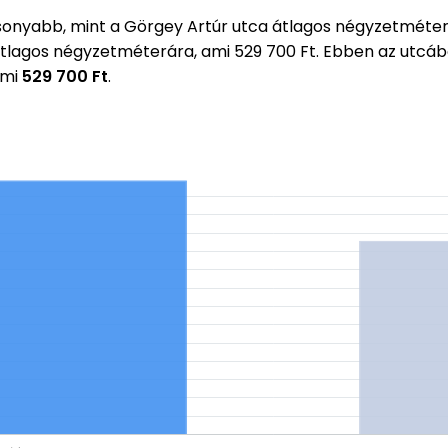
onyabb, mint a Görgey Artúr utca átlagos négyzetméte
 átlagos négyzetméterára, ami 529 700 Ft. Ebben az utc
ami
529 700 Ft
.