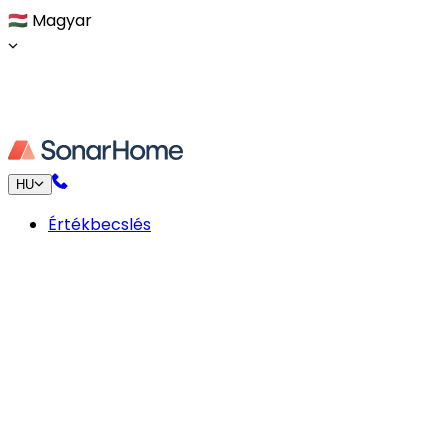
🇭🇺
Magyar
HU
Értékbecslés