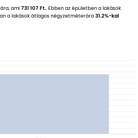
rára, ami
731 107 Ft.
. Ebben az épületben a lakások
ában a lakások átlagos négyzetméterára
31.2%-kal