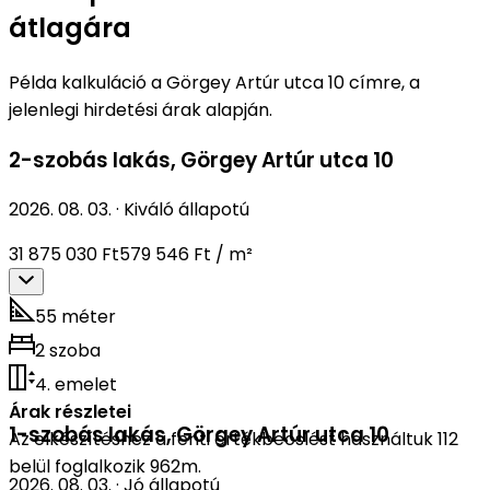
átlagára
Példa kalkuláció a Görgey Artúr utca 10 címre, a
jelenlegi hirdetési árak alapján.
2-szobás lakás
,
Görgey Artúr utca 10
2026. 08. 03.
·
Kiváló állapotú
31 875 030 Ft
579 546 Ft / m²
55 méter
2 szoba
4. emelet
Árak részletei
1-szobás lakás
,
Görgey Artúr utca 10
Az elkészítéshez a fenti értékbecslést használtuk 112
belül foglalkozik 962m.
2026. 08. 03.
·
Jó állapotú