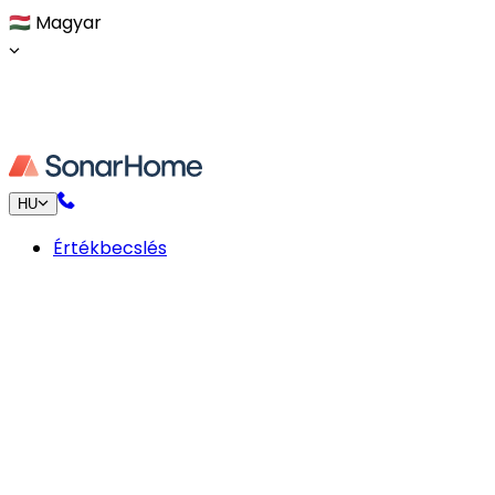
🇭🇺
Magyar
HU
Értékbecslés