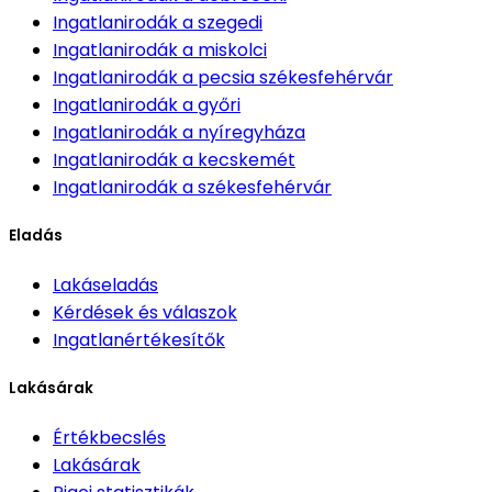
Ingatlanirodák
a szegedi
Ingatlanirodák
a miskolci
Ingatlanirodák
a pecsia székesfehérvár
Ingatlanirodák
a győri
Ingatlanirodák
a nyíregyháza
Ingatlanirodák
a kecskemét
Ingatlanirodák
a székesfehérvár
Eladás
Lakáseladás
Kérdések és válaszok
Ingatlanértékesítők
Lakásárak
Értékbecslés
Lakásárak