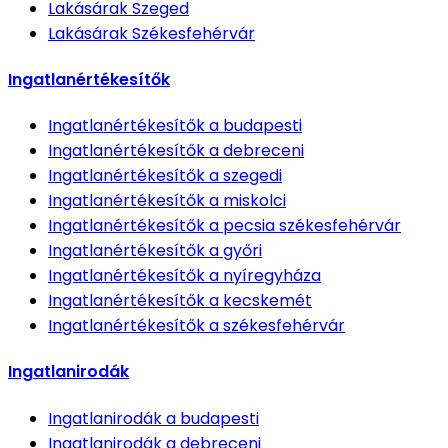
Lakásárak
Szeged
Lakásárak
Székesfehérvár
Ingatlanértékesítők
Ingatlanértékesítők
a budapesti
Ingatlanértékesítők
a debreceni
Ingatlanértékesítők
a szegedi
Ingatlanértékesítők
a miskolci
Ingatlanértékesítők
a pecsia székesfehérvár
Ingatlanértékesítők
a győri
Ingatlanértékesítők
a nyíregyháza
Ingatlanértékesítők
a kecskemét
Ingatlanértékesítők
a székesfehérvár
Ingatlanirodák
Ingatlanirodák
a budapesti
Ingatlanirodák
a debreceni