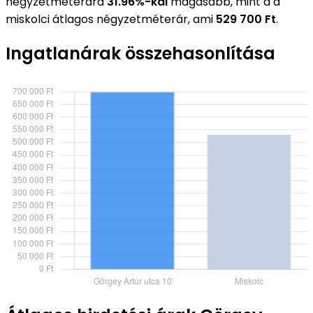
négyzetméterára
31.96%-kal
magasabb, mint a a
miskolci átlagos négyzetméterár, ami
529 700 Ft
.
Ingatlanárak összehasonlítása