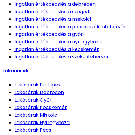
Ingatlan értékbecslés
a debreceni
Ingatlan értékbecslés
a szegedi
Ingatlan értékbecslés
a miskolci
Ingatlan értékbecslés
a pecsia székesfehérvár
Ingatlan értékbecslés
a győri
Ingatlan értékbecslés
a nyíregyháza
Ingatlan értékbecslés
a kecskemét
Ingatlan értékbecslés
a székesfehérvár
Lakásárak
Lakásárak
Budapest
Lakásárak
Debrecen
Lakásárak
Győr
Lakásárak
Kecskemét
Lakásárak
Miskolc
Lakásárak
Nyíregyháza
Lakásárak
Pécs