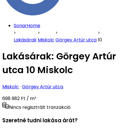
SonarHome
Lakásárak
Miskolc
Görgey Artúr utca
10
Lakásárak:
Görgey Artúr
utca 10 Miskolc
Miskolc
·
Görgey Artúr utca
698 982 Ft / m²
Nincs regisztrált tranzakció
Szeretné tudni lakása árát?