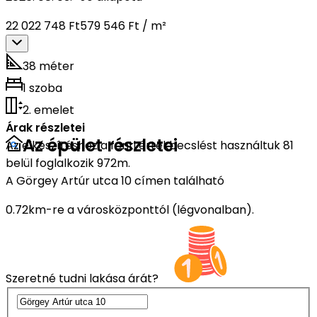
22 022 748 Ft
579 546 Ft / m²
38 méter
1 szoba
2. emelet
Árak részletei
Az épület részletei
Az elkészítéshez a fenti értékbecslést használtuk 81
belül foglalkozik 972m.
A Görgey Artúr utca 10 címen található
0.72km-re a városközponttól (légvonalban).
Szeretné tudni lakása árát?