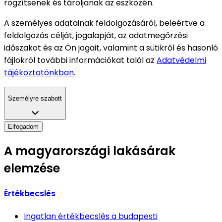
rögzítsenek és tároljanak az eszközén.
A személyes adatainak feldolgozásáról, beleértve a
feldolgozás célját, jogalapját, az adatmegőrzési
időszakot és az Ön jogait, valamint a sütikről és hasonló
fájlokról további információkat talál az
Adatvédelmi
tájékoztatónkban
.
Személyre szabott
Elfogadom
A magyarországi lakásárak
elemzése
Értékbecslés
Ingatlan értékbecslés
a budapesti