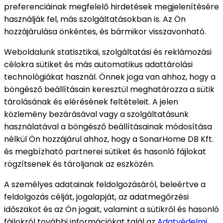
preferenciáinak megfelelő hirdetések megjelenítésére
használják fel, más szolgáltatásokban is. Az Ön
hozzájárulása önkéntes, és bármikor visszavonható.
Weboldalunk statisztikai, szolgáltatási és reklámozási
célokra sütiket és más automatikus adattárolási
technológiákat használ. Önnek joga van ahhoz, hogy a
böngésző beállításain keresztül meghatározza a sütik
tárolásának és elérésének feltételeit. A jelen
közlemény bezárásával vagy a szolgáltatásunk
használatával a böngésző beállításainak módosítása
nélkül Ön hozzájárul ahhoz, hogy a SonarHome DB Kft.
és megbízható partnerei sütiket és hasonló fájlokat
rögzítsenek és tároljanak az eszközén.
A személyes adatainak feldolgozásáról, beleértve a
feldolgozás célját, jogalapját, az adatmegőrzési
időszakot és az Ön jogait, valamint a sütikről és hasonló
fájlokról további információkat talál az
Adatvédelmi