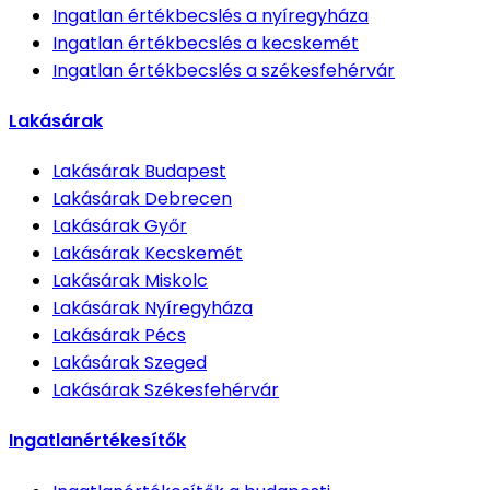
Ingatlan értékbecslés
a nyíregyháza
Ingatlan értékbecslés
a kecskemét
Ingatlan értékbecslés
a székesfehérvár
Lakásárak
Lakásárak
Budapest
Lakásárak
Debrecen
Lakásárak
Győr
Lakásárak
Kecskemét
Lakásárak
Miskolc
Lakásárak
Nyíregyháza
Lakásárak
Pécs
Lakásárak
Szeged
Lakásárak
Székesfehérvár
Ingatlanértékesítők