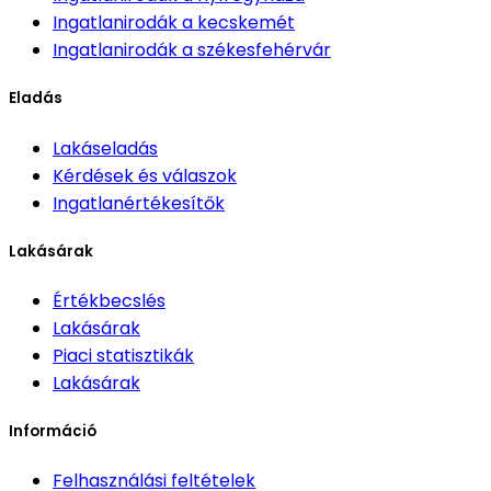
Ingatlanirodák
a kecskemét
Ingatlanirodák
a székesfehérvár
Eladás
Lakáseladás
Kérdések és válaszok
Ingatlanértékesítők
Lakásárak
Értékbecslés
Lakásárak
Piaci statisztikák
Lakásárak
Információ
Felhasználási feltételek