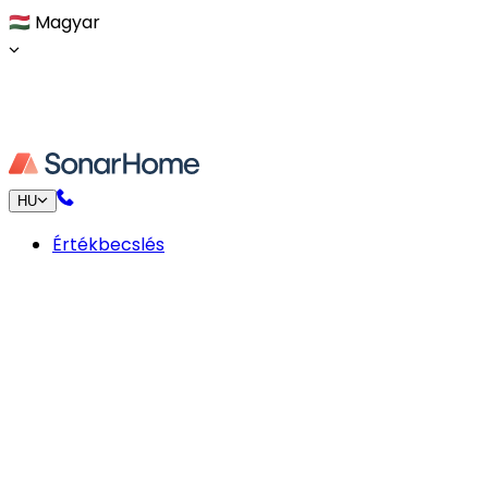
🇭🇺
Magyar
HU
Értékbecslés