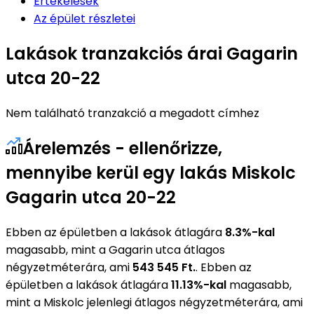
Értékelések
Az épület részletei
Lakások tranzakciós árai Gagarin
utca 20-22
Nem található tranzakció a megadott címhez
Árelemzés - ellenőrizze,
mennyibe kerül egy lakás Miskolc
Gagarin utca 20-22
Ebben az épületben a lakások átlagára
8.3%-kal
magasabb, mint a Gagarin utca átlagos
négyzetméterára, ami
543 545 Ft.
. Ebben az
épületben a lakások átlagára
11.13%-kal
magasabb,
mint a Miskolc jelenlegi átlagos négyzetméterára, ami