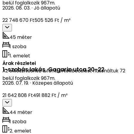
belül foglalkozik 967m.
2026. 08. 03.
·
Jó állapotú
22 748 670 Ft
505 526 Ft / m²
45 méter
1 szoba
1. emelet
Árak részletei
1-szobás lakás
,
Gagarin utca 20-22
Az elkészítéshez a fenti értékbecslést használtuk 72
belül foglalkozik 967m.
2026. 07. 19.
·
Közepes állapotú
21 642 808 Ft
491 882 Ft / m²
44 méter
1 szoba
2. emelet