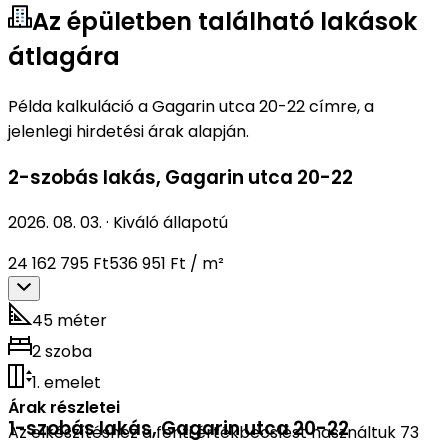
Az épületben található lakások
átlagára
Példa kalkuláció a Gagarin utca 20-22 címre, a
jelenlegi hirdetési árak alapján.
2-szobás lakás
,
Gagarin utca 20-22
2026. 08. 03.
·
Kiváló állapotú
24 162 795 Ft
536 951 Ft / m²
45 méter
2 szoba
1. emelet
Árak részletei
1-szobás lakás
,
Gagarin utca 20-22
Az elkészítéshez a fenti értékbecslést használtuk 73