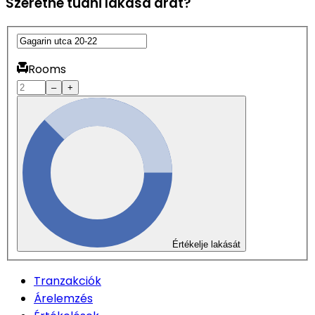
Szeretné tudni lakása árát?
Rooms
–
+
Értékelje lakását
Tranzakciók
Árelemzés