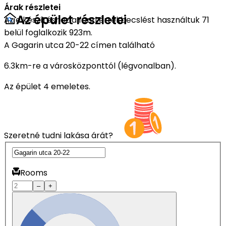
Árak részletei
Az épület részletei
Az elkészítéshez a fenti értékbecslést használtuk 71
belül foglalkozik 923m.
A Gagarin utca 20-22 címen található
6.3km-re a városközponttól (légvonalban).
Az épület 4 emeletes.
Szeretné tudni lakása árát?
Rooms
–
+