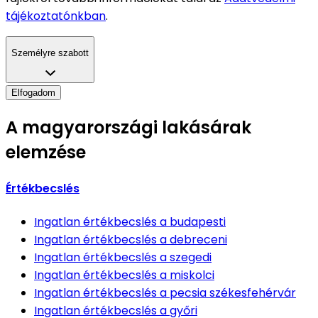
tájékoztatónkban
.
Személyre szabott
Elfogadom
A magyarországi lakásárak
elemzése
Értékbecslés
Ingatlan értékbecslés
a budapesti
Ingatlan értékbecslés
a debreceni
Ingatlan értékbecslés
a szegedi
Ingatlan értékbecslés
a miskolci
Ingatlan értékbecslés
a pecsia székesfehérvár
Ingatlan értékbecslés
a győri