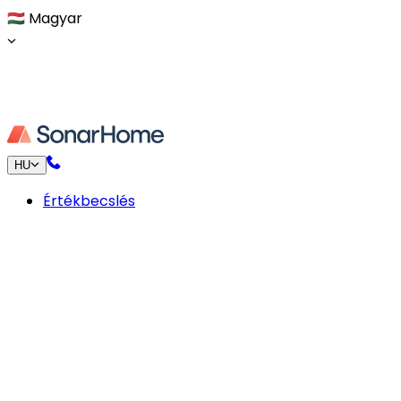
🇭🇺
Magyar
HU
Értékbecslés