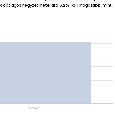
ások átlagos négyzetméterára
6.2%-kal
magasabb, mint