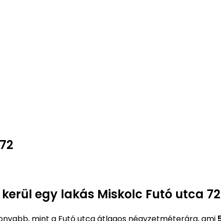
 72
 kerül egy lakás Miskolc Futó utca 72
onyabb, mint a Futó utca átlagos négyzetméterára, ami