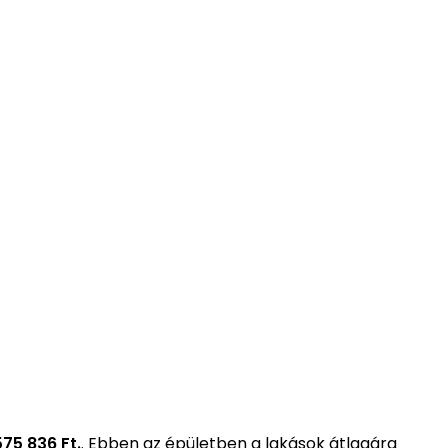
575 836 Ft.
. Ebben az épületben a lakások átlagára