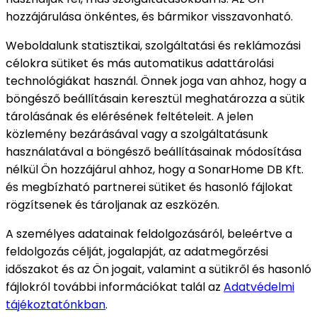
hozzájárulása önkéntes, és bármikor visszavonható.
Weboldalunk statisztikai, szolgáltatási és reklámozási
célokra sütiket és más automatikus adattárolási
technológiákat használ. Önnek joga van ahhoz, hogy a
böngésző beállításain keresztül meghatározza a sütik
tárolásának és elérésének feltételeit. A jelen
közlemény bezárásával vagy a szolgáltatásunk
használatával a böngésző beállításainak módosítása
nélkül Ön hozzájárul ahhoz, hogy a SonarHome DB Kft.
és megbízható partnerei sütiket és hasonló fájlokat
rögzítsenek és tároljanak az eszközén.
A személyes adatainak feldolgozásáról, beleértve a
feldolgozás célját, jogalapját, az adatmegőrzési
időszakot és az Ön jogait, valamint a sütikről és hasonló
fájlokról további információkat talál az
Adatvédelmi
tájékoztatónkban
.