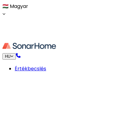
🇭🇺
Magyar
HU
Értékbecslés