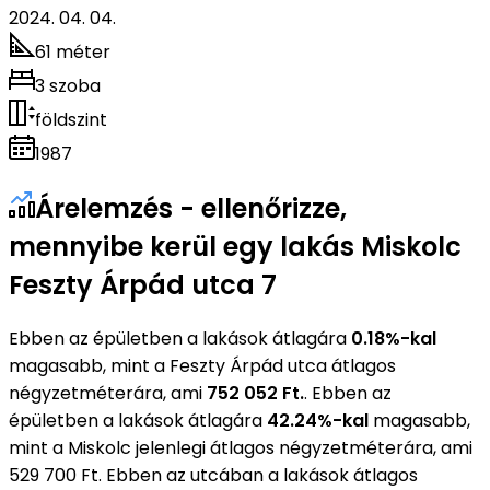
2024. 04. 04.
61 méter
3 szoba
földszint
1987
Árelemzés - ellenőrizze,
mennyibe kerül egy lakás Miskolc
Feszty Árpád utca 7
Ebben az épületben a lakások átlagára
0.18%-kal
magasabb, mint a Feszty Árpád utca átlagos
négyzetméterára, ami
752 052 Ft.
. Ebben az
épületben a lakások átlagára
42.24%-kal
magasabb,
mint a Miskolc jelenlegi átlagos négyzetméterára, ami
529 700 Ft. Ebben az utcában a lakások átlagos