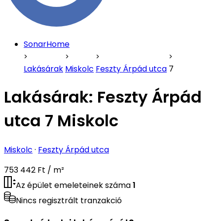
SonarHome
Lakásárak
Miskolc
Feszty Árpád utca
7
Lakásárak:
Feszty Árpád
utca 7 Miskolc
Miskolc
·
Feszty Árpád utca
753 442 Ft / m²
Az épület emeleteinek száma
1
Nincs regisztrált tranzakció