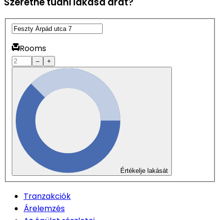
Szeretné tudni lakása árát?
Rooms
–
+
Értékelje lakását
Tranzakciók
Árelemzés