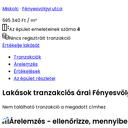
Miskolc
·
Fényesvölgyi utca
595 340 Ft / m²
Az épület emeleteinek száma
4
Nincs regisztrált tranzakció
Értékelje lakását
Tranzakciók
Árelemzés
Értékelések
Az épület részletei
Lakások tranzakciós árai Fényesvöl
Nem található tranzakció a megadott címhez
Árelemzés - ellenőrizze, mennyibe