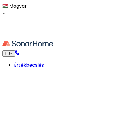
🇭🇺
Magyar
HU
Értékbecslés