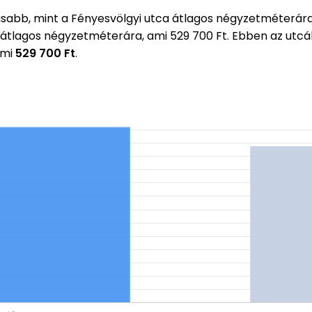
abb, mint a Fényesvölgyi utca átlagos négyzetméterár
i átlagos négyzetméterára, ami 529 700 Ft. Ebben az ut
ami
529 700 Ft
.