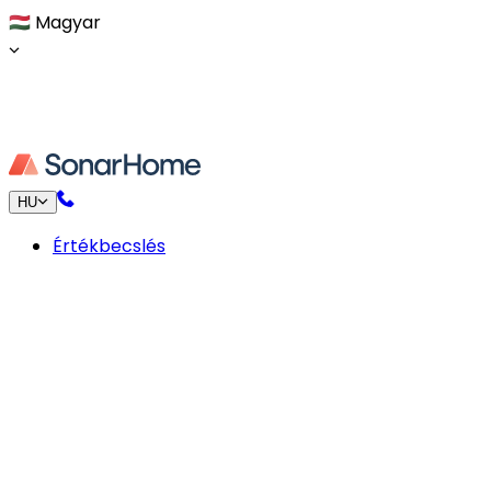
🇭🇺
Magyar
HU
Értékbecslés