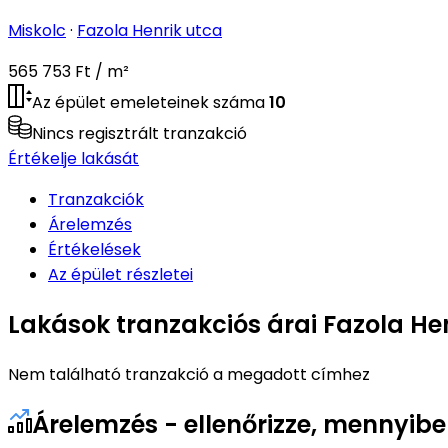
Miskolc
·
Fazola Henrik utca
565 753 Ft / m²
Az épület emeleteinek száma
10
Nincs regisztrált tranzakció
Értékelje lakását
Tranzakciók
Árelemzés
Értékelések
Az épület részletei
Lakások tranzakciós árai Fazola Hen
Nem található tranzakció a megadott címhez
Árelemzés - ellenőrizze, mennyibe