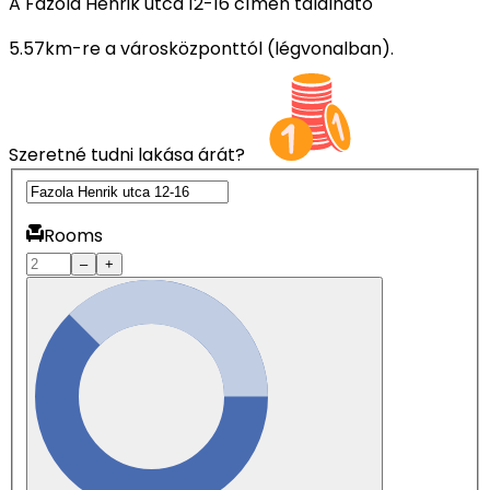
A Fazola Henrik utca 12-16 címen található
5.57km-re a városközponttól (légvonalban).
Szeretné tudni lakása árát?
Rooms
–
+