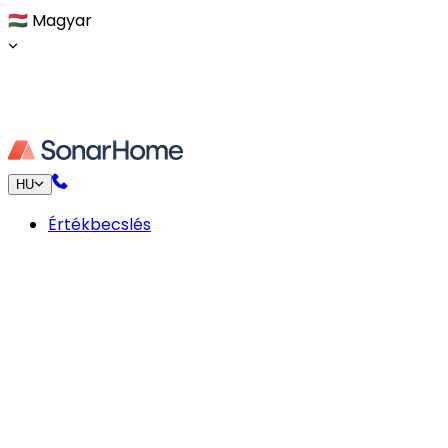
🇭🇺
Magyar
HU
Értékbecslés