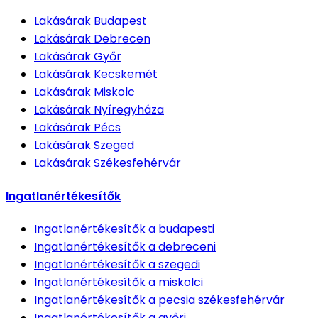
Lakásárak
Budapest
Lakásárak
Debrecen
Lakásárak
Győr
Lakásárak
Kecskemét
Lakásárak
Miskolc
Lakásárak
Nyíregyháza
Lakásárak
Pécs
Lakásárak
Szeged
Lakásárak
Székesfehérvár
Ingatlanértékesítők
Ingatlanértékesítők
a budapesti
Ingatlanértékesítők
a debreceni
Ingatlanértékesítők
a szegedi
Ingatlanértékesítők
a miskolci
Ingatlanértékesítők
a pecsia székesfehérvár
Ingatlanértékesítők
a győri