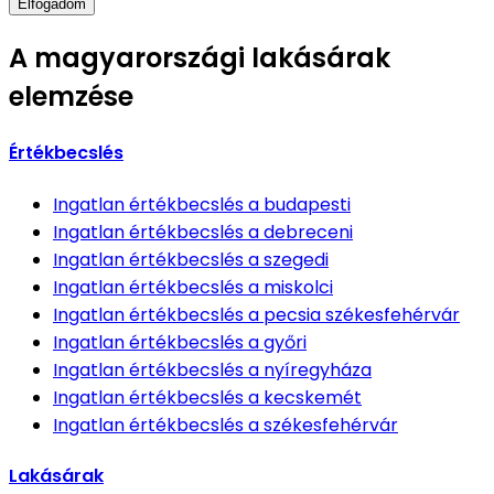
Elfogadom
A magyarországi lakásárak
elemzése
Értékbecslés
Ingatlan értékbecslés
a budapesti
Ingatlan értékbecslés
a debreceni
Ingatlan értékbecslés
a szegedi
Ingatlan értékbecslés
a miskolci
Ingatlan értékbecslés
a pecsia székesfehérvár
Ingatlan értékbecslés
a győri
Ingatlan értékbecslés
a nyíregyháza
Ingatlan értékbecslés
a kecskemét
Ingatlan értékbecslés
a székesfehérvár
Lakásárak