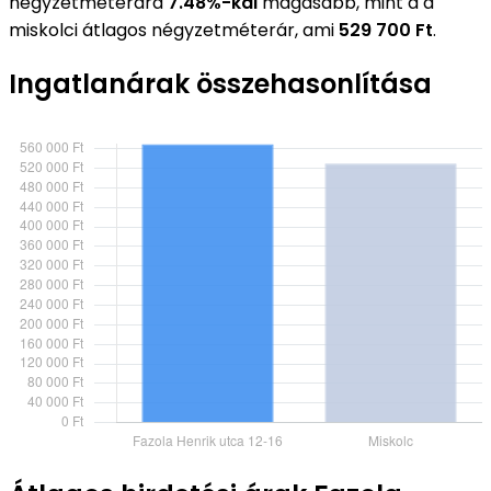
négyzetméterára
7.48%-kal
magasabb, mint a a
miskolci átlagos négyzetméterár, ami
529 700 Ft
.
Ingatlanárak összehasonlítása