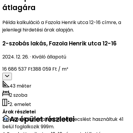
átlagára
Példa kalkuláció a Fazola Henrik utca 12-16 címre, a
jelenlegi hirdetési árak alapján.
2-szobás lakás
,
Fazola Henrik utca 12-16
2024. 12. 26.
·
Kiváló állapotú
16 686 537 Ft
388 059 Ft / m²
43 méter
2 szoba
2. emelet
Árak részletei
Az épület részletei
Az elkészítéshez a fenti értékbecslést használtuk 41
belül foglalkozik 999m.