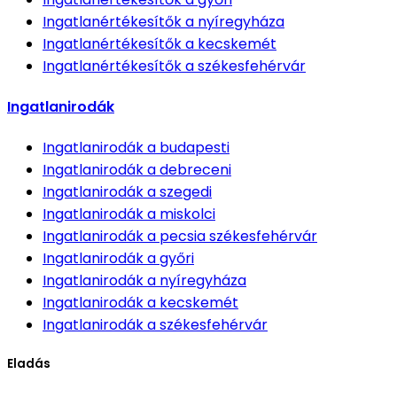
Ingatlanértékesítők
a nyíregyháza
Ingatlanértékesítők
a kecskemét
Ingatlanértékesítők
a székesfehérvár
Ingatlanirodák
Ingatlanirodák
a budapesti
Ingatlanirodák
a debreceni
Ingatlanirodák
a szegedi
Ingatlanirodák
a miskolci
Ingatlanirodák
a pecsia székesfehérvár
Ingatlanirodák
a győri
Ingatlanirodák
a nyíregyháza
Ingatlanirodák
a kecskemét
Ingatlanirodák
a székesfehérvár
Eladás