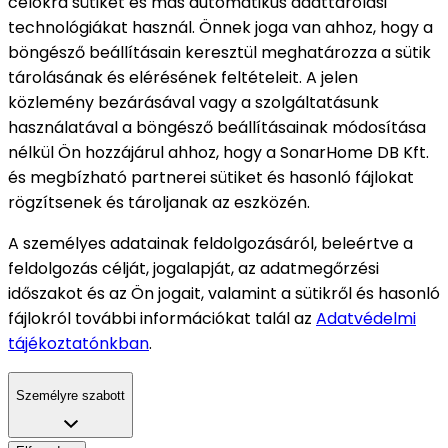
célokra sütiket és más automatikus adattárolási
technológiákat használ. Önnek joga van ahhoz, hogy a
böngésző beállításain keresztül meghatározza a sütik
tárolásának és elérésének feltételeit. A jelen
közlemény bezárásával vagy a szolgáltatásunk
használatával a böngésző beállításainak módosítása
nélkül Ön hozzájárul ahhoz, hogy a SonarHome DB Kft.
és megbízható partnerei sütiket és hasonló fájlokat
rögzítsenek és tároljanak az eszközén.
A személyes adatainak feldolgozásáról, beleértve a
feldolgozás célját, jogalapját, az adatmegőrzési
időszakot és az Ön jogait, valamint a sütikről és hasonló
fájlokról további információkat talál az
Adatvédelmi
tájékoztatónkban
.
Személyre szabott