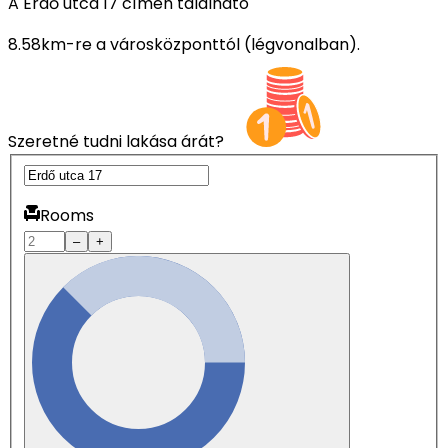
A Erdő utca 17 címen található
8.58km-re a városközponttól (légvonalban).
Szeretné tudni lakása árát?
Rooms
–
+