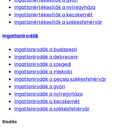
Ingatlanértékesítők
a nyíregyháza
Ingatlanértékesítők
a kecskemét
Ingatlanértékesítők
a székesfehérvár
Ingatlanirodák
Ingatlanirodák
a budapesti
Ingatlanirodák
a debreceni
Ingatlanirodák
a szegedi
Ingatlanirodák
a miskolci
Ingatlanirodák
a pecsia székesfehérvár
Ingatlanirodák
a győri
Ingatlanirodák
a nyíregyháza
Ingatlanirodák
a kecskemét
Ingatlanirodák
a székesfehérvár
Eladás