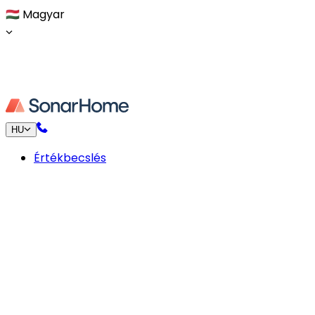
🇭🇺
Magyar
HU
Értékbecslés