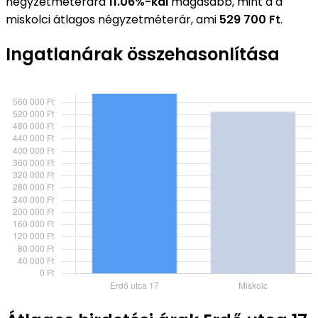
négyzetméterára
11.06%-kal
magasabb, mint a a
miskolci átlagos négyzetméterár, ami
529 700 Ft
.
Ingatlanárak összehasonlítása