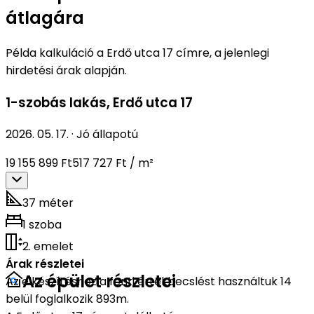
átlagára
Példa kalkuláció a Erdő utca 17 címre, a jelenlegi
hirdetési árak alapján.
1-szobás lakás
,
Erdő utca 17
2026. 05. 17.
·
Jó állapotú
19 155 899 Ft
517 727 Ft / m²
37 méter
1 szoba
2. emelet
Árak részletei
Az épület részletei
Az elkészítéshez a fenti értékbecslést használtuk 14
belül foglalkozik 893m.