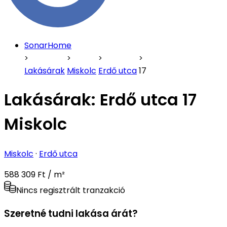
SonarHome
Lakásárak
Miskolc
Erdő utca
17
Lakásárak:
Erdő utca 17
Miskolc
Miskolc
·
Erdő utca
588 309 Ft / m²
Nincs regisztrált tranzakció
Szeretné tudni lakása árát?