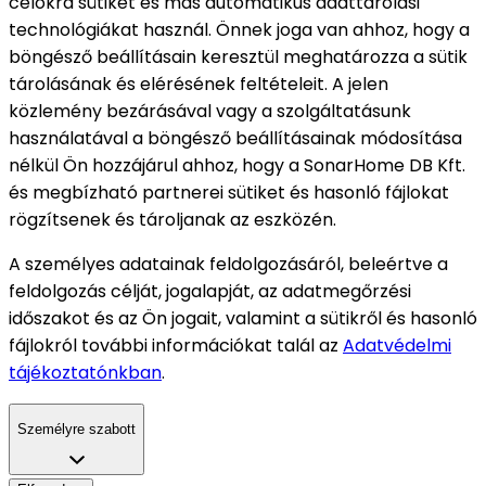
célokra sütiket és más automatikus adattárolási
technológiákat használ. Önnek joga van ahhoz, hogy a
böngésző beállításain keresztül meghatározza a sütik
tárolásának és elérésének feltételeit. A jelen
közlemény bezárásával vagy a szolgáltatásunk
használatával a böngésző beállításainak módosítása
nélkül Ön hozzájárul ahhoz, hogy a SonarHome DB Kft.
és megbízható partnerei sütiket és hasonló fájlokat
rögzítsenek és tároljanak az eszközén.
A személyes adatainak feldolgozásáról, beleértve a
feldolgozás célját, jogalapját, az adatmegőrzési
időszakot és az Ön jogait, valamint a sütikről és hasonló
fájlokról további információkat talál az
Adatvédelmi
tájékoztatónkban
.
Személyre szabott