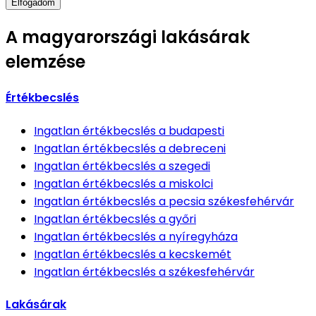
Elfogadom
A magyarországi lakásárak
elemzése
Értékbecslés
Ingatlan értékbecslés
a budapesti
Ingatlan értékbecslés
a debreceni
Ingatlan értékbecslés
a szegedi
Ingatlan értékbecslés
a miskolci
Ingatlan értékbecslés
a pecsia székesfehérvár
Ingatlan értékbecslés
a győri
Ingatlan értékbecslés
a nyíregyháza
Ingatlan értékbecslés
a kecskemét
Ingatlan értékbecslés
a székesfehérvár
Lakásárak