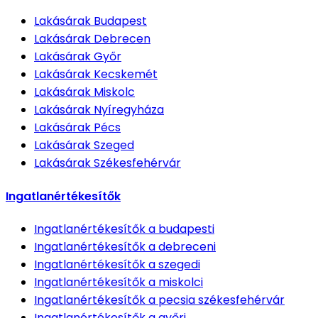
Lakásárak
Budapest
Lakásárak
Debrecen
Lakásárak
Győr
Lakásárak
Kecskemét
Lakásárak
Miskolc
Lakásárak
Nyíregyháza
Lakásárak
Pécs
Lakásárak
Szeged
Lakásárak
Székesfehérvár
Ingatlanértékesítők
Ingatlanértékesítők
a budapesti
Ingatlanértékesítők
a debreceni
Ingatlanértékesítők
a szegedi
Ingatlanértékesítők
a miskolci
Ingatlanértékesítők
a pecsia székesfehérvár
Ingatlanértékesítők
a győri