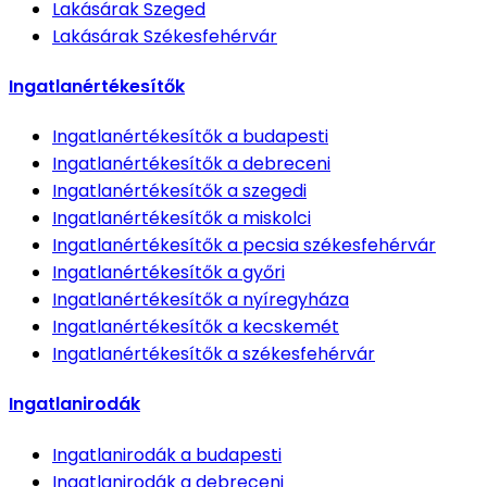
Lakásárak
Szeged
Lakásárak
Székesfehérvár
Ingatlanértékesítők
Ingatlanértékesítők
a budapesti
Ingatlanértékesítők
a debreceni
Ingatlanértékesítők
a szegedi
Ingatlanértékesítők
a miskolci
Ingatlanértékesítők
a pecsia székesfehérvár
Ingatlanértékesítők
a győri
Ingatlanértékesítők
a nyíregyháza
Ingatlanértékesítők
a kecskemét
Ingatlanértékesítők
a székesfehérvár
Ingatlanirodák
Ingatlanirodák
a budapesti
Ingatlanirodák
a debreceni