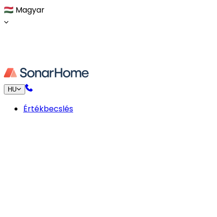
🇭🇺
Magyar
HU
Értékbecslés