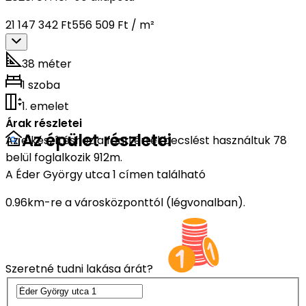
21 147 342 Ft
556 509 Ft / m²
38 méter
1 szoba
1. emelet
Árak részletei
Az épület részletei
Az elkészítéshez a fenti értékbecslést használtuk 78
belül foglalkozik 912m.
A Éder György utca 1 címen található
0.96km-re a városközponttól (légvonalban).
Szeretné tudni lakása árát?