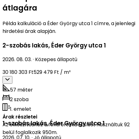
átlagára
Példa kalkuláció a Éder György utca 1 címre, a jelenlegi
hirdetési árak alapján.
2-szobás lakás
,
Éder György utca 1
2026. 08. 03.
·
Közepes állapotú
30 180 303 Ft
529 479 Ft / m²
57 méter
2 szoba
1. emelet
Árak részletei
1-szobás lakás
,
Éder György utca 1
Az elkészítéshez a fenti értékbecslést használtuk 92
belül foglalkozik 950m.
2026. 07. 10.
·
Jó állapotú