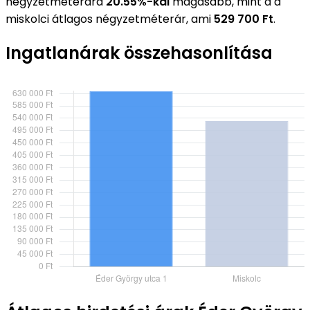
négyzetméterára
20.55%-kal
magasabb, mint a a
miskolci átlagos négyzetméterár, ami
529 700 Ft
.
Ingatlanárak összehasonlítása