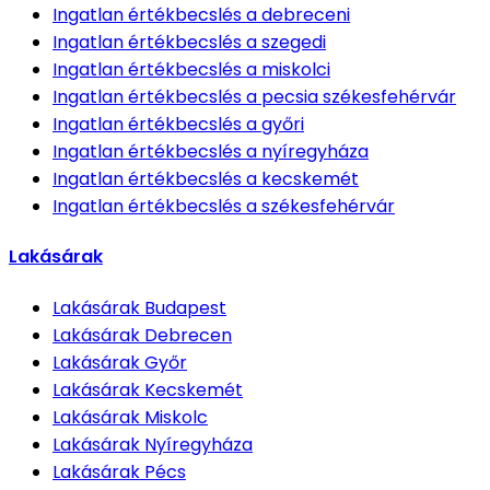
Ingatlan értékbecslés
a debreceni
Ingatlan értékbecslés
a szegedi
Ingatlan értékbecslés
a miskolci
Ingatlan értékbecslés
a pecsia székesfehérvár
Ingatlan értékbecslés
a győri
Ingatlan értékbecslés
a nyíregyháza
Ingatlan értékbecslés
a kecskemét
Ingatlan értékbecslés
a székesfehérvár
Lakásárak
Lakásárak
Budapest
Lakásárak
Debrecen
Lakásárak
Győr
Lakásárak
Kecskemét
Lakásárak
Miskolc
Lakásárak
Nyíregyháza
Lakásárak
Pécs