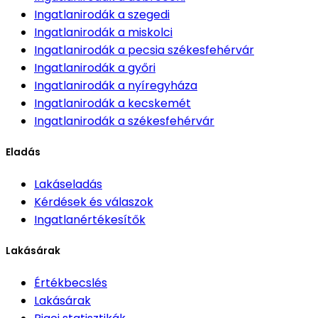
Ingatlanirodák
a szegedi
Ingatlanirodák
a miskolci
Ingatlanirodák
a pecsia székesfehérvár
Ingatlanirodák
a győri
Ingatlanirodák
a nyíregyháza
Ingatlanirodák
a kecskemét
Ingatlanirodák
a székesfehérvár
Eladás
Lakáseladás
Kérdések és válaszok
Ingatlanértékesítők
Lakásárak
Értékbecslés
Lakásárak