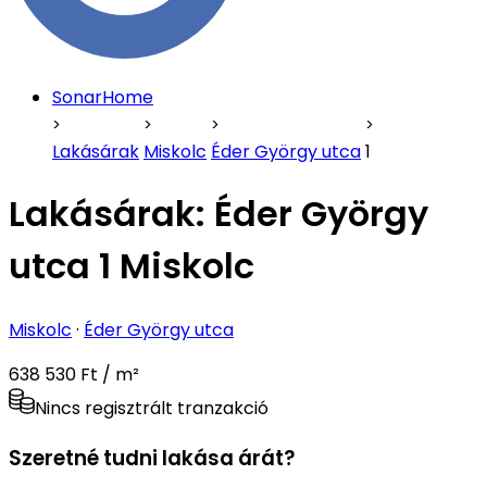
SonarHome
Lakásárak
Miskolc
Éder György utca
1
Lakásárak:
Éder György
utca 1 Miskolc
Miskolc
·
Éder György utca
638 530 Ft / m²
Nincs regisztrált tranzakció
Szeretné tudni lakása árát?