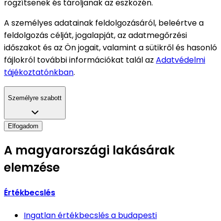
rögzítsenek és tároljanak az eszközén.
A személyes adatainak feldolgozásáról, beleértve a
feldolgozás célját, jogalapját, az adatmegőrzési
időszakot és az Ön jogait, valamint a sütikről és hasonló
fájlokról további információkat talál az
Adatvédelmi
tájékoztatónkban
.
Személyre szabott
Elfogadom
A magyarországi lakásárak
elemzése
Értékbecslés
Ingatlan értékbecslés
a budapesti