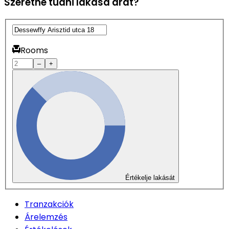
Szeretné tudni lakása árát?
Rooms
–
+
Értékelje lakását
Tranzakciók
Árelemzés