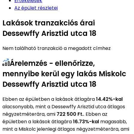
Értékelések
Az épület részletei
Lakások tranzakciós árai
Dessewffy Arisztid utca 18
Nem található tranzakció a megadott címhez
Árelemzés - ellenőrizze,
mennyibe kerül egy lakás Miskolc
Dessewffy Arisztid utca 18
Ebben az épületben a lakások átlagára
14.42%-kal
alacsonyabb, mint a Dessewffy Arisztid utca átlagos
négyzetméterára, ami
722 500 Ft.
. Ebben az
épületben a lakások átlagára
16.73%-kal
magasabb,
mint a Miskolc jelenlegi átlagos négyzetméterára, ami