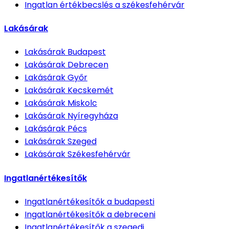
Ingatlan értékbecslés
a székesfehérvár
Lakásárak
Lakásárak
Budapest
Lakásárak
Debrecen
Lakásárak
Győr
Lakásárak
Kecskemét
Lakásárak
Miskolc
Lakásárak
Nyíregyháza
Lakásárak
Pécs
Lakásárak
Szeged
Lakásárak
Székesfehérvár
Ingatlanértékesítők
Ingatlanértékesítők
a budapesti
Ingatlanértékesítők
a debreceni
Ingatlanértékesítők
a szegedi