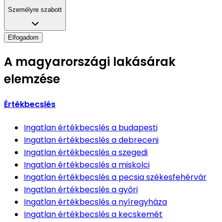
Személyre szabott
Elfogadom
A magyarországi lakásárak
elemzése
Értékbecslés
Ingatlan értékbecslés
a budapesti
Ingatlan értékbecslés
a debreceni
Ingatlan értékbecslés
a szegedi
Ingatlan értékbecslés
a miskolci
Ingatlan értékbecslés
a pecsia székesfehérvár
Ingatlan értékbecslés
a győri
Ingatlan értékbecslés
a nyíregyháza
Ingatlan értékbecslés
a kecskemét