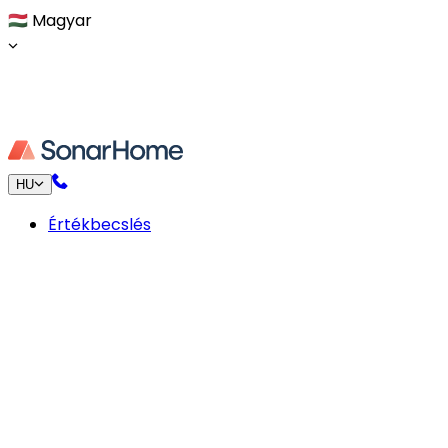
🇭🇺
Magyar
HU
Értékbecslés