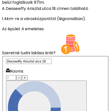
belül foglalkozik 971m.
A Dessewffy Arisztid utca 18 címen található
1.4km-re a városközponttól (légvonalban).
Az épület 4 emeletes.
Szeretné tudni lakása árát?
Rooms
–
+