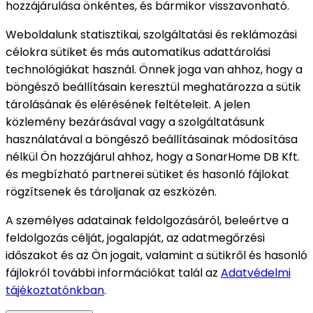
hozzájárulása önkéntes, és bármikor visszavonható.
Weboldalunk statisztikai, szolgáltatási és reklámozási
célokra sütiket és más automatikus adattárolási
technológiákat használ. Önnek joga van ahhoz, hogy a
böngésző beállításain keresztül meghatározza a sütik
tárolásának és elérésének feltételeit. A jelen
közlemény bezárásával vagy a szolgáltatásunk
használatával a böngésző beállításainak módosítása
nélkül Ön hozzájárul ahhoz, hogy a SonarHome DB Kft.
és megbízható partnerei sütiket és hasonló fájlokat
rögzítsenek és tároljanak az eszközén.
A személyes adatainak feldolgozásáról, beleértve a
feldolgozás célját, jogalapját, az adatmegőrzési
időszakot és az Ön jogait, valamint a sütikről és hasonló
fájlokról további információkat talál az
Adatvédelmi
tájékoztatónkban
.