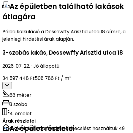
Az épületben található lakások
átlagára
Példa kalkuláció a Dessewffy Arisztid utca 18 címre, a
jelenlegi hirdetési árak alapján.
3-szobás lakás
,
Dessewffy Arisztid utca 18
2026. 07. 22.
·
Jó állapotú
34 597 448 Ft
508 786 Ft / m²
68 méter
3 szoba
4. emelet
Árak részletei
Az épület részletei
Az elkészítéshez a fenti értékbecslést használtuk 49