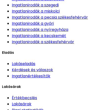
Ingatlanirodák
a szegedi
Ingatlanirodák
a miskolci
Ingatlanirodák
a pecsia székesfehérvár
Ingatlanirodák
a győri
Ingatlanirodák
a nyíregyháza
Ingatlanirodák
a kecskemét
Ingatlanirodák
a székesfehérvár
Eladás
Lakáseladás
Kérdések és válaszok
Ingatlanértékesítők
Lakásárak
Értékbecslés
Lakásárak