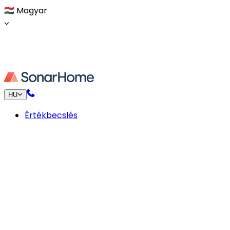
🇭🇺
Magyar
HU
Értékbecslés