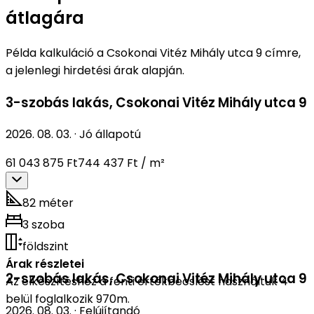
átlagára
Példa kalkuláció a Csokonai Vitéz Mihály utca 9 címre,
a jelenlegi hirdetési árak alapján.
3-szobás lakás
,
Csokonai Vitéz Mihály utca 9
2026. 08. 03.
·
Jó állapotú
61 043 875 Ft
744 437 Ft / m²
82 méter
3 szoba
földszint
Árak részletei
2-szobás lakás
,
Csokonai Vitéz Mihály utca 9
Az elkészítéshez a fenti értékbecslést használtuk 4
belül foglalkozik 970m.
2026. 08. 03.
·
Felújítandó