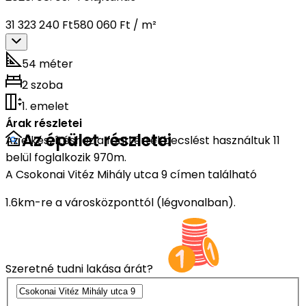
31 323 240 Ft
580 060 Ft / m²
54 méter
2 szoba
1. emelet
Árak részletei
Az épület részletei
Az elkészítéshez a fenti értékbecslést használtuk 11
belül foglalkozik 970m.
A Csokonai Vitéz Mihály utca 9 címen található
1.6km-re a városközponttól (légvonalban).
Szeretné tudni lakása árát?