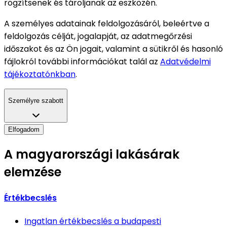
rögzítsenek és tároljanak az eszközén.
A személyes adatainak feldolgozásáról, beleértve a
feldolgozás célját, jogalapját, az adatmegőrzési
időszakot és az Ön jogait, valamint a sütikről és hasonló
fájlokról további információkat talál az
Adatvédelmi
tájékoztatónkban
.
Személyre szabott
Elfogadom
A magyarországi lakásárak
elemzése
Értékbecslés
Ingatlan értékbecslés
a budapesti