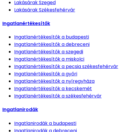
Lakásárak
Szeged
Lakásárak
Székesfehérvár
Ingatlanértékesítők
Ingatlanértékesítők
a budapesti
Ingatlanértékesítők
a debreceni
Ingatlanértékesítők
a szegedi
Ingatlanértékesítők
a miskolci
Ingatlanértékesítők
a pecsia székesfehérvár
Ingatlanértékesítők
a győri
Ingatlanértékesítők
a nyíregyháza
Ingatlanértékesítők
a kecskemét
Ingatlanértékesítők
a székesfehérvár
Ingatlanirodák
Ingatlanirodák
a budapesti
Ingatlanirodák
a debreceni