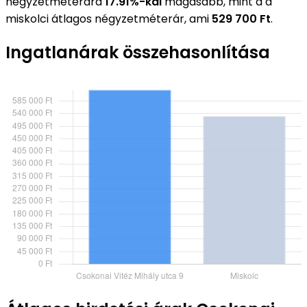
négyzetméterára
17.91%-kal
magasabb, mint a a
miskolci átlagos négyzetméterár, ami
529 700 Ft
.
Ingatlanárak összehasonlítása