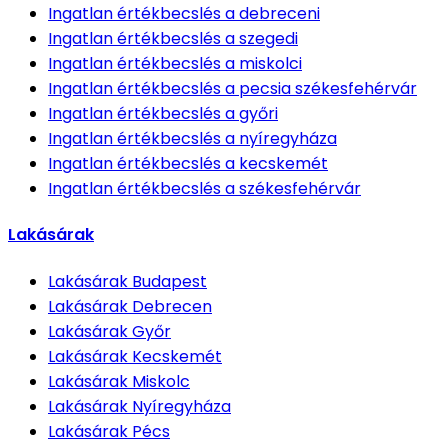
Ingatlan értékbecslés
a debreceni
Ingatlan értékbecslés
a szegedi
Ingatlan értékbecslés
a miskolci
Ingatlan értékbecslés
a pecsia székesfehérvár
Ingatlan értékbecslés
a győri
Ingatlan értékbecslés
a nyíregyháza
Ingatlan értékbecslés
a kecskemét
Ingatlan értékbecslés
a székesfehérvár
Lakásárak
Lakásárak
Budapest
Lakásárak
Debrecen
Lakásárak
Győr
Lakásárak
Kecskemét
Lakásárak
Miskolc
Lakásárak
Nyíregyháza
Lakásárak
Pécs