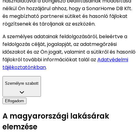
használatával a böngésző beállításainak módosítása
nélkül Ön hozzájárul ahhoz, hogy a SonarHome DB Kft.
és megbízható partnerei sütiket és hasonló fájlokat
rögzítsenek és tároljanak az eszközén.
A személyes adatainak feldolgozásáról, beleértve a
feldolgozás célját, jogalapját, az adatmegőrzési
időszakot és az Ön jogait, valamint a sütikről és hasonló
fájlokról további információkat talál az
Adatvédelmi
tájékoztatónkban
.
Személyre szabott
Elfogadom
A magyarországi lakásárak
elemzése