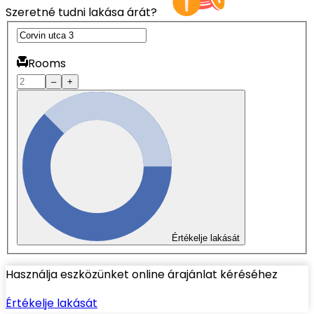
Szeretné tudni lakása árát?
Rooms
–
+
Értékelje lakását
Használja eszközünket online árajánlat kéréséhez
Értékelje lakását