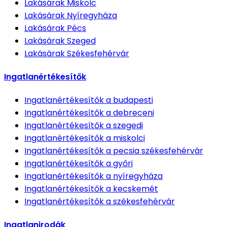
Lakásárak
Miskolc
Lakásárak
Nyíregyháza
Lakásárak
Pécs
Lakásárak
Szeged
Lakásárak
Székesfehérvár
Ingatlanértékesítők
Ingatlanértékesítők
a budapesti
Ingatlanértékesítők
a debreceni
Ingatlanértékesítők
a szegedi
Ingatlanértékesítők
a miskolci
Ingatlanértékesítők
a pecsia székesfehérvár
Ingatlanértékesítők
a győri
Ingatlanértékesítők
a nyíregyháza
Ingatlanértékesítők
a kecskemét
Ingatlanértékesítők
a székesfehérvár
Ingatlanirodák