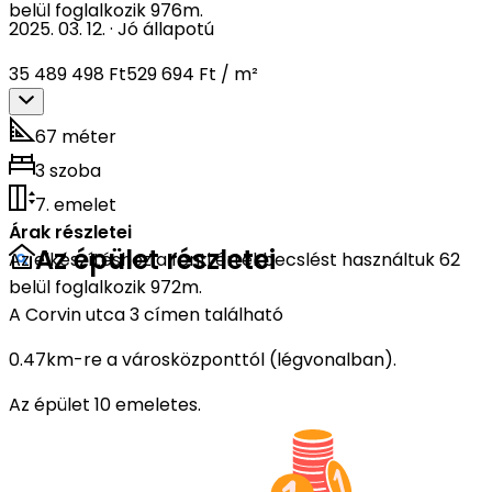
belül foglalkozik 976m.
2025. 03. 12.
·
Jó állapotú
35 489 498 Ft
529 694 Ft / m²
67 méter
3 szoba
7. emelet
Árak részletei
Az épület részletei
Az elkészítéshez a fenti értékbecslést használtuk 62
belül foglalkozik 972m.
A Corvin utca 3 címen található
0.47km-re a városközponttól (légvonalban).
Az épület 10 emeletes.