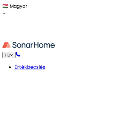
🇭🇺
Magyar
HU
Értékbecslés