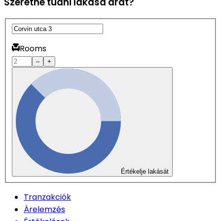
Szeretné tudni lakása árát?
Rooms
–
+
Értékelje lakását
Tranzakciók
Árelemzés