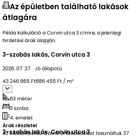
Az épületben található lakások
átlagára
Példa kalkuláció a Corvin utca 3 címre, a jelenlegi
hirdetési árak alapján.
3-szobás lakás
,
Corvin utca 3
2026. 07. 27.
·
Jó állapotú
43 246 665 Ft
686 455 Ft / m²
63 méter
3 szoba
4. emelet
Árak részletei
3-szobás lakás
,
Corvin utca 3
Az elkészítéshez a fenti értékbecslést használtuk 37