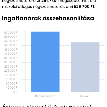
négyzetméterára
21.25%-kal
magasabb, mint a a
miskolci átlagos négyzetméterár, ami
529 700 Ft
.
Ingatlanárak összehasonlítása