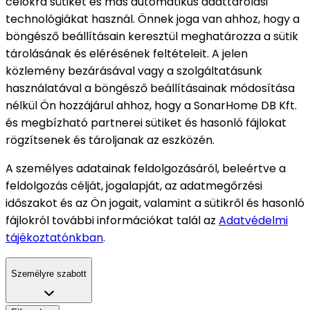
célokra sütiket és más automatikus adattárolási
technológiákat használ. Önnek joga van ahhoz, hogy a
böngésző beállításain keresztül meghatározza a sütik
tárolásának és elérésének feltételeit. A jelen
közlemény bezárásával vagy a szolgáltatásunk
használatával a böngésző beállításainak módosítása
nélkül Ön hozzájárul ahhoz, hogy a SonarHome DB Kft.
és megbízható partnerei sütiket és hasonló fájlokat
rögzítsenek és tároljanak az eszközén.
A személyes adatainak feldolgozásáról, beleértve a
feldolgozás célját, jogalapját, az adatmegőrzési
időszakot és az Ön jogait, valamint a sütikről és hasonló
fájlokról további információkat talál az
Adatvédelmi
tájékoztatónkban
.
Személyre szabott