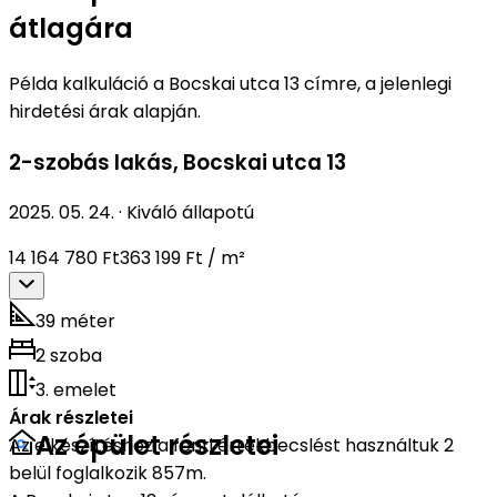
átlagára
Példa kalkuláció a Bocskai utca 13 címre, a jelenlegi
hirdetési árak alapján.
2-szobás lakás
,
Bocskai utca 13
2025. 05. 24.
·
Kiváló állapotú
14 164 780 Ft
363 199 Ft / m²
39 méter
2 szoba
3. emelet
Árak részletei
Az épület részletei
Az elkészítéshez a fenti értékbecslést használtuk 2
belül foglalkozik 857m.