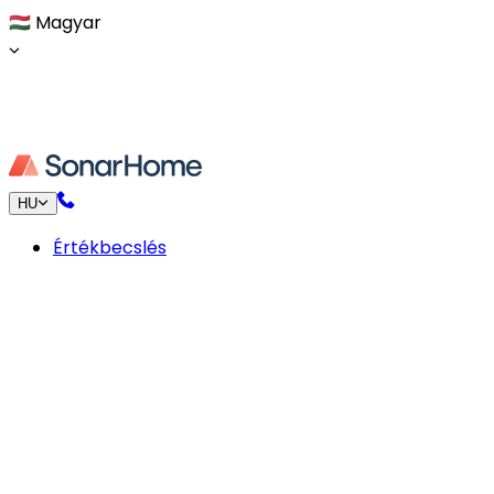
🇭🇺
Magyar
HU
Értékbecslés