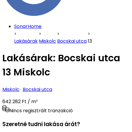
SonarHome
Lakásárak
Miskolc
Bocskai utca
13
Lakásárak:
Bocskai utca
13 Miskolc
Miskolc
·
Bocskai utca
642 282 Ft / m²
Nincs regisztrált tranzakció
Szeretné tudni lakása árát?