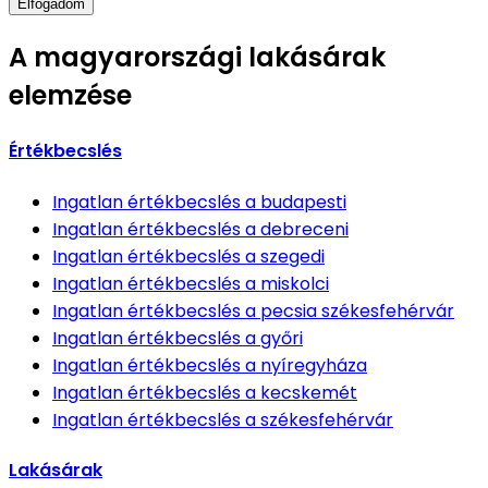
Elfogadom
A magyarországi lakásárak
elemzése
Értékbecslés
Ingatlan értékbecslés
a budapesti
Ingatlan értékbecslés
a debreceni
Ingatlan értékbecslés
a szegedi
Ingatlan értékbecslés
a miskolci
Ingatlan értékbecslés
a pecsia székesfehérvár
Ingatlan értékbecslés
a győri
Ingatlan értékbecslés
a nyíregyháza
Ingatlan értékbecslés
a kecskemét
Ingatlan értékbecslés
a székesfehérvár
Lakásárak