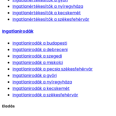
Ingatlanértékesítők
a nyíregyháza
Ingatlanértékesítők
a kecskemét
Ingatlanértékesítők
a székesfehérvár
Ingatlanirodák
Ingatlanirodák
a budapesti
Ingatlanirodák
a debreceni
Ingatlanirodák
a szegedi
Ingatlanirodák
a miskolci
Ingatlanirodák
a pecsia székesfehérvár
Ingatlanirodák
a győri
Ingatlanirodák
a nyíregyháza
Ingatlanirodák
a kecskemét
Ingatlanirodák
a székesfehérvár
Eladás