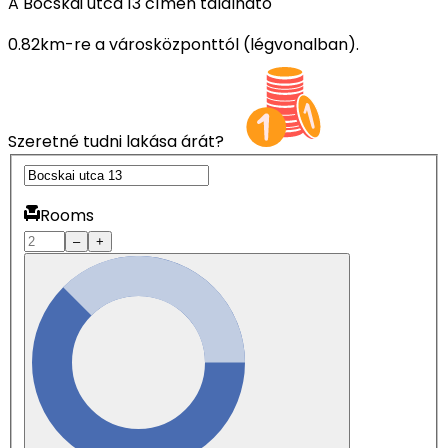
A Bocskai utca 13 címen található
0.82km-re a városközponttól (légvonalban).
Szeretné tudni lakása árát?
Rooms
–
+