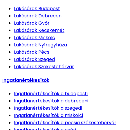
Lakásárak
Budapest
Lakásárak
Debrecen
Lakásárak
Győr
Lakásárak
Kecskemét
Lakásárak
Miskolc
Lakásárak
Nyíregyháza
Lakásárak
Pécs
Lakásárak
Szeged
Lakásárak
Székesfehérvár
Ingatlanértékesítők
Ingatlanértékesítők
a budapesti
Ingatlanértékesítők
a debreceni
Ingatlanértékesítők
a szegedi
Ingatlanértékesítők
a miskolci
Ingatlanértékesítők
a pecsia székesfehérvár
Ingatlanértékesítők
a győri