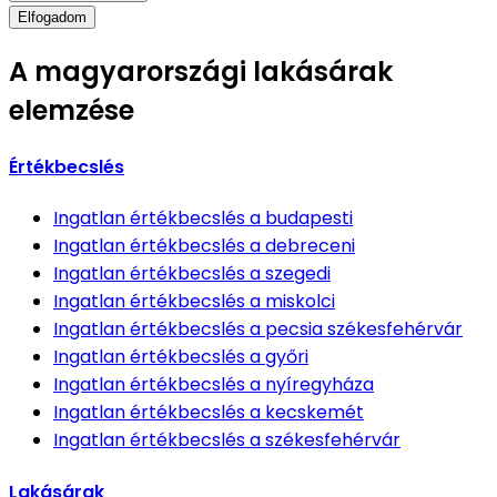
Elfogadom
A magyarországi lakásárak
elemzése
Értékbecslés
Ingatlan értékbecslés
a budapesti
Ingatlan értékbecslés
a debreceni
Ingatlan értékbecslés
a szegedi
Ingatlan értékbecslés
a miskolci
Ingatlan értékbecslés
a pecsia székesfehérvár
Ingatlan értékbecslés
a győri
Ingatlan értékbecslés
a nyíregyháza
Ingatlan értékbecslés
a kecskemét
Ingatlan értékbecslés
a székesfehérvár
Lakásárak