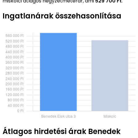
miskolci átlagos négyzetméterár, ami
529 700 Ft
.
Ingatlanárak összehasonlítása
Átlagos hirdetési árak Benedek