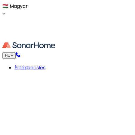
🇭🇺
Magyar
HU
Értékbecslés