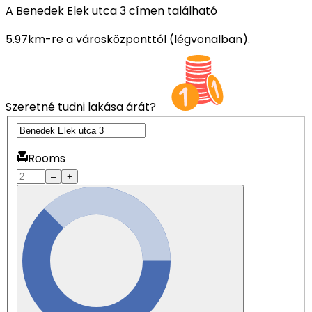
A Benedek Elek utca 3 címen található
5.97km-re a városközponttól (légvonalban).
Szeretné tudni lakása árát?
Rooms
–
+