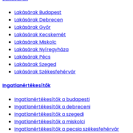
Lakásárak
Budapest
Lakásárak
Debrecen
Lakásárak
Győr
Lakásárak
Kecskemét
Lakásárak
Miskolc
Lakásárak
Nyíregyháza
Lakásárak
Pécs
Lakásárak
Szeged
Lakásárak
Székesfehérvár
Ingatlanértékesítők
Ingatlanértékesítők
a budapesti
Ingatlanértékesítők
a debreceni
Ingatlanértékesítők
a szegedi
Ingatlanértékesítők
a miskolci
Ingatlanértékesítők
a pecsia székesfehérvár