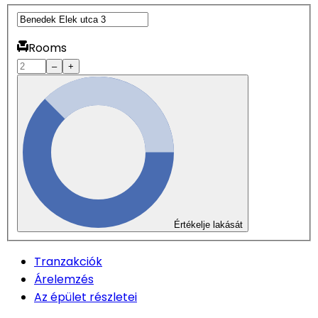
Rooms
–
+
Értékelje lakását
Tranzakciók
Árelemzés
Az épület részletei