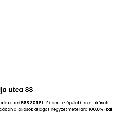
lja utca 88
erára, ami
588 309 Ft.
. Ebben az épületben a lakások
 utcában a lakások átlagos négyzetméterára
100.0%-kal