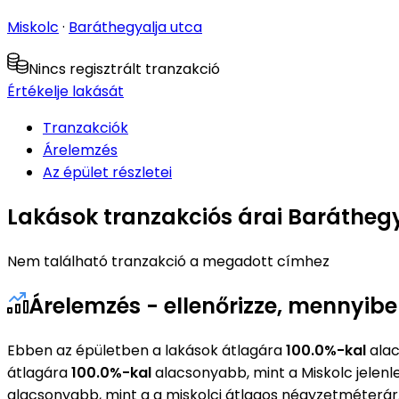
Miskolc
·
Baráthegyalja utca
Nincs regisztrált tranzakció
Értékelje lakását
Tranzakciók
Árelemzés
Az épület részletei
Lakások tranzakciós árai Baráthegy
Nem található tranzakció a megadott címhez
Árelemzés - ellenőrizze, mennyibe
Ebben az épületben a lakások átlagára
100.0%-kal
alac
átlagára
100.0%-kal
alacsonyabb, mint a Miskolc jelen
alacsonyabb, mint a a miskolci átlagos négyzetméterár