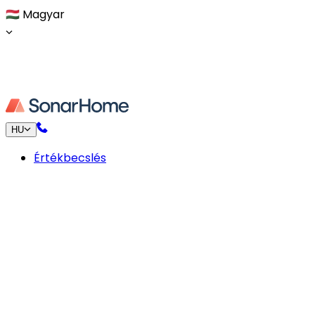
🇭🇺
Magyar
HU
Értékbecslés