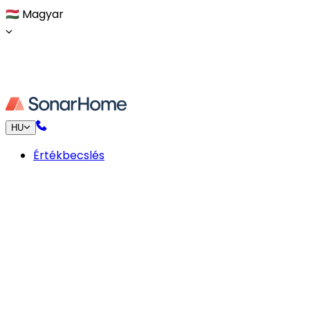
🇭🇺
Magyar
HU
Értékbecslés