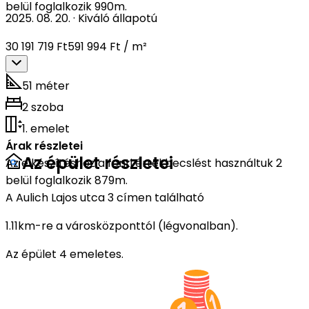
belül foglalkozik 990m.
2025. 08. 20.
·
Kiváló állapotú
30 191 719 Ft
591 994 Ft / m²
51 méter
2 szoba
1. emelet
Árak részletei
Az épület részletei
Az elkészítéshez a fenti értékbecslést használtuk 2
belül foglalkozik 879m.
A Aulich Lajos utca 3 címen található
1.11km-re a városközponttól (légvonalban).
Az épület 4 emeletes.