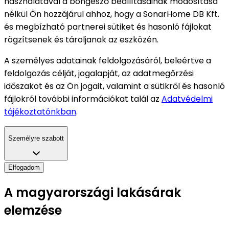
használatával a böngésző beállításainak módosítása
nélkül Ön hozzájárul ahhoz, hogy a SonarHome DB Kft.
és megbízható partnerei sütiket és hasonló fájlokat
rögzítsenek és tároljanak az eszközén.
A személyes adatainak feldolgozásáról, beleértve a
feldolgozás célját, jogalapját, az adatmegőrzési
időszakot és az Ön jogait, valamint a sütikről és hasonló
fájlokról további információkat talál az
Adatvédelmi
tájékoztatónkban
.
Személyre szabott
Elfogadom
A magyarországi lakásárak
elemzése