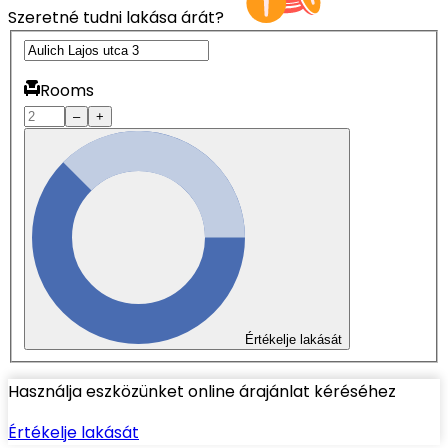
Szeretné tudni lakása árát?
Rooms
–
+
Értékelje lakását
Használja eszközünket online árajánlat kéréséhez
Értékelje lakását