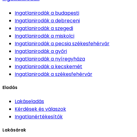
Ingatlanirodák
a budapesti
Ingatlanirodák
a debreceni
Ingatlanirodák
a szegedi
Ingatlanirodák
a miskolci
Ingatlanirodák
a pecsia székesfehérvár
Ingatlanirodák
a győri
Ingatlanirodák
a nyíregyháza
Ingatlanirodák
a kecskemét
Ingatlanirodák
a székesfehérvár
Eladás
Lakáseladás
Kérdések és válaszok
Ingatlanértékesítők
Lakásárak