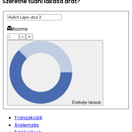
Szeretné tudni lakása árát?
Rooms
–
+
Értékelje lakását
Tranzakciók
Árelemzés