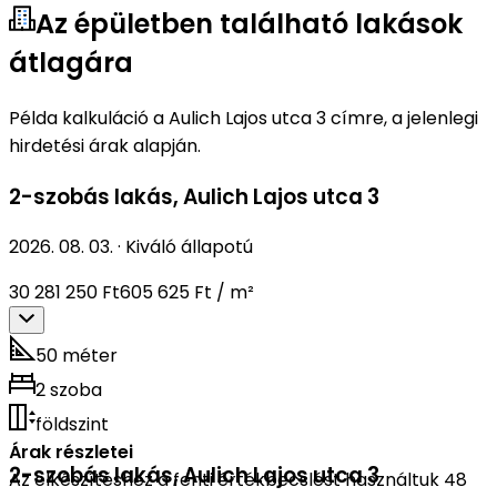
Az épületben található lakások
átlagára
Példa kalkuláció a Aulich Lajos utca 3 címre, a jelenlegi
hirdetési árak alapján.
2-szobás lakás
,
Aulich Lajos utca 3
2026. 08. 03.
·
Kiváló állapotú
30 281 250 Ft
605 625 Ft / m²
50 méter
2 szoba
földszint
Árak részletei
2-szobás lakás
,
Aulich Lajos utca 3
Az elkészítéshez a fenti értékbecslést használtuk 48