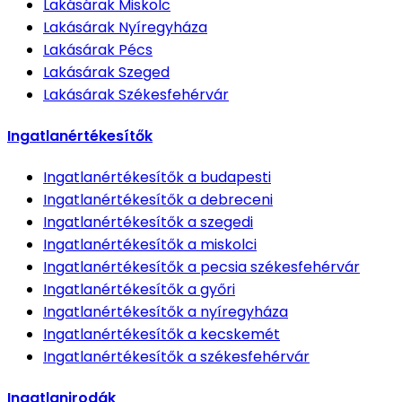
Lakásárak
Miskolc
Lakásárak
Nyíregyháza
Lakásárak
Pécs
Lakásárak
Szeged
Lakásárak
Székesfehérvár
Ingatlanértékesítők
Ingatlanértékesítők
a budapesti
Ingatlanértékesítők
a debreceni
Ingatlanértékesítők
a szegedi
Ingatlanértékesítők
a miskolci
Ingatlanértékesítők
a pecsia székesfehérvár
Ingatlanértékesítők
a győri
Ingatlanértékesítők
a nyíregyháza
Ingatlanértékesítők
a kecskemét
Ingatlanértékesítők
a székesfehérvár
Ingatlanirodák