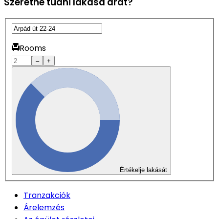
Szeretné tudni lakása árát?
Rooms
–
+
Értékelje lakását
Tranzakciók
Árelemzés