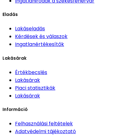
Ingatlanirodák
a székesfehérvár
Eladás
Lakáseladás
Kérdések és válaszok
Ingatlanértékesítők
Lakásárak
Értékbecslés
Lakásárak
Piaci statisztikák
Lakásárak
Információ
Felhasználási feltételek
Adatvédelmi tájékoztató