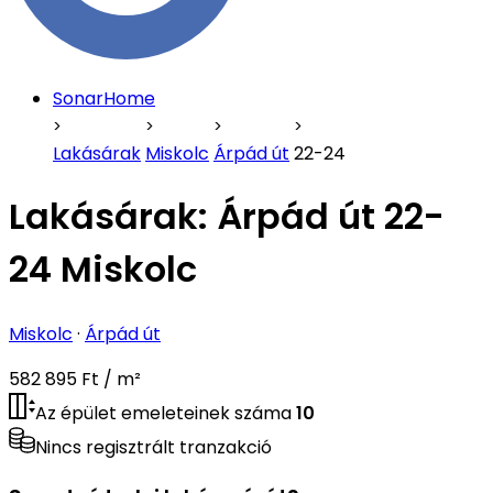
SonarHome
Lakásárak
Miskolc
Árpád út
22-24
Lakásárak:
Árpád út 22-
24 Miskolc
Miskolc
·
Árpád út
582 895 Ft / m²
Az épület emeleteinek száma
10
Nincs regisztrált tranzakció