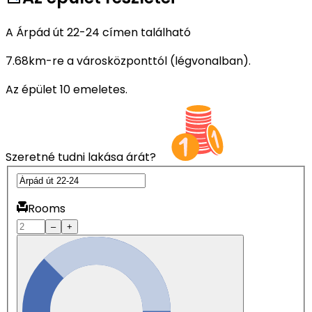
A Árpád út 22-24 címen található
7.68km-re a városközponttól (légvonalban).
Az épület 10 emeletes.
Szeretné tudni lakása árát?
Rooms
–
+