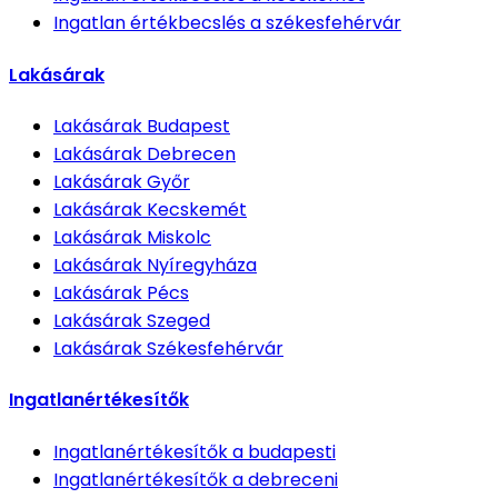
Ingatlan értékbecslés
a székesfehérvár
Lakásárak
Lakásárak
Budapest
Lakásárak
Debrecen
Lakásárak
Győr
Lakásárak
Kecskemét
Lakásárak
Miskolc
Lakásárak
Nyíregyháza
Lakásárak
Pécs
Lakásárak
Szeged
Lakásárak
Székesfehérvár
Ingatlanértékesítők
Ingatlanértékesítők
a budapesti
Ingatlanértékesítők
a debreceni