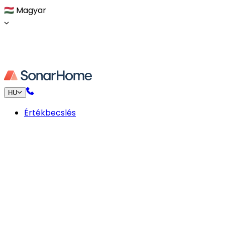
🇭🇺
Magyar
HU
Értékbecslés