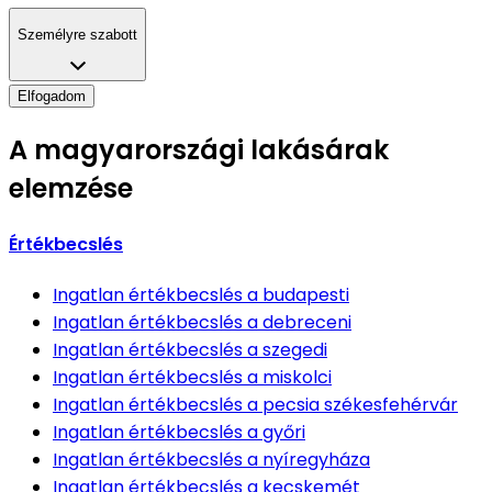
Személyre szabott
Elfogadom
A magyarországi lakásárak
elemzése
Értékbecslés
Ingatlan értékbecslés
a budapesti
Ingatlan értékbecslés
a debreceni
Ingatlan értékbecslés
a szegedi
Ingatlan értékbecslés
a miskolci
Ingatlan értékbecslés
a pecsia székesfehérvár
Ingatlan értékbecslés
a győri
Ingatlan értékbecslés
a nyíregyháza
Ingatlan értékbecslés
a kecskemét