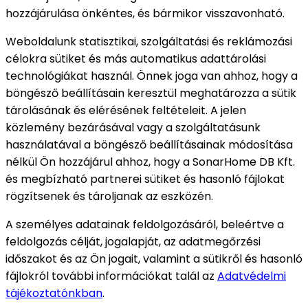
hozzájárulása önkéntes, és bármikor visszavonható.
Weboldalunk statisztikai, szolgáltatási és reklámozási
célokra sütiket és más automatikus adattárolási
technológiákat használ. Önnek joga van ahhoz, hogy a
böngésző beállításain keresztül meghatározza a sütik
tárolásának és elérésének feltételeit. A jelen
közlemény bezárásával vagy a szolgáltatásunk
használatával a böngésző beállításainak módosítása
nélkül Ön hozzájárul ahhoz, hogy a SonarHome DB Kft.
és megbízható partnerei sütiket és hasonló fájlokat
rögzítsenek és tároljanak az eszközén.
A személyes adatainak feldolgozásáról, beleértve a
feldolgozás célját, jogalapját, az adatmegőrzési
időszakot és az Ön jogait, valamint a sütikről és hasonló
fájlokról további információkat talál az
Adatvédelmi
tájékoztatónkban
.