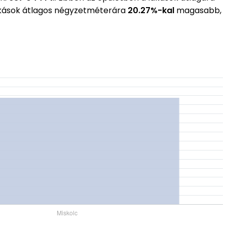
lakások átlagos négyzetméterára
20.27%-kal
magasabb,