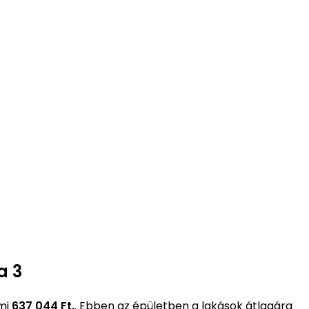
a 3
mi
637 044 Ft.
. Ebben az épületben a lakások átlagára