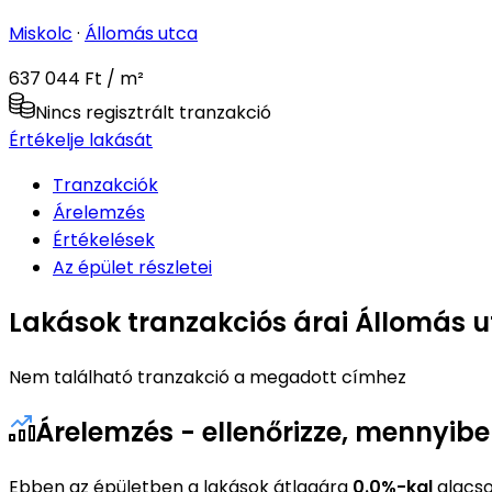
Miskolc
·
Állomás utca
637 044 Ft / m²
Nincs regisztrált tranzakció
Értékelje lakását
Tranzakciók
Árelemzés
Értékelések
Az épület részletei
Lakások tranzakciós árai Állomás u
Nem található tranzakció a megadott címhez
Árelemzés - ellenőrizze, mennyibe
Ebben az épületben a lakások átlagára
0.0%-kal
alacso