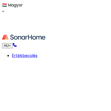
🇭🇺
Magyar
HU
Értékbecslés